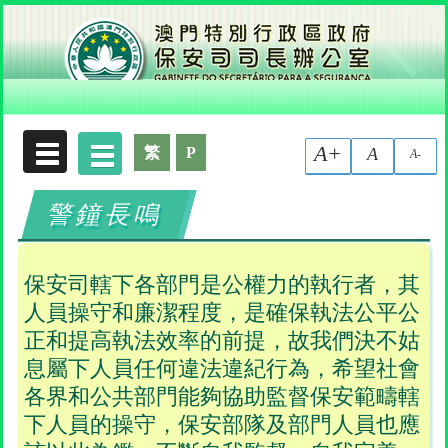
收集個人資料聲明
A+
繁
P
A
A-
警鐘長鳴
保安司轄下各部門是公權力的執行者，其
人員操守和廉潔程度，是確保執法公平公
正和提高執法效率的前提，故我們決不姑
息屬下人員任何違法違紀行為，希望社會
各界和公共部門能夠協助監督保安範疇轄
下人員的操守，保安部隊及部門人員也應