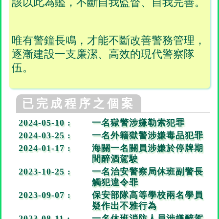
該以此為鑑，不斷自我監督、自我完善。
唯有警鐘長鳴，才能不斷改善警務管理，
逐漸建設一支廉潔、高效的現代警察隊
伍。
已完成程序之個案
2024-05-10 :
一名獄警涉嫌勒索犯罪
2024-03-25 :
一名外籍獄警涉嫌毒品犯罪
2024-01-17 :
海關一名關員涉嫌於停牌期
間醉酒駕駛
2023-10-25 :
一名治安警察局休班副警長
觸犯違令罪
2023-09-07 :
保安部隊高等學校兩名學員
疑作出不雅行為
2023-08-11 :
一名休班消防人員涉嫌醉駕