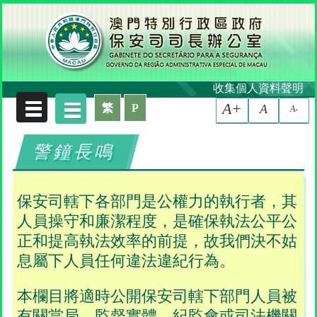
收集個人資料聲明
A+
繁
P
A
A-
警鐘長鳴
保安司轄下各部門是公權力的執行者，其
人員操守和廉潔程度，是確保執法公平公
正和提高執法效率的前提，故我們決不姑
息屬下人員任何違法違紀行為。
本欄目將適時公開保安司轄下部門人員被
有關當局、監督實體、紀監會或司法機關