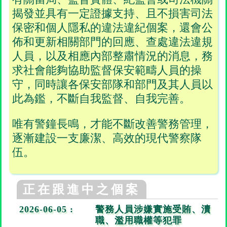
揭發並具有一定證據支持、且不損害司法
保密和個人隱私的違法違紀個案，還會公
佈和更新相關部門的回應、查處違法違規
人員，以及相應內部整肅情況的消息，務
求社會能夠協助監督保安範疇人員的操
守，同時讓各保安部隊和部門及其人員以
此為鑑，不斷自我監督、自我完善。
唯有警鐘長鳴，才能不斷改善警務管理，
逐漸建設一支廉潔、高效的現代警察隊
伍。
正在跟進中之個案
2026-06-05 :
警務人員涉嫌實施受賄、瀆
職、濫用職權等犯罪