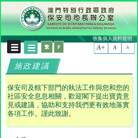
收集個人資料聲明
A+
繁
P
A
A-
施政建議
保安司及轄下部門的執法工作與您和您的
社區安全息息相關，歡迎閣下提出寶貴意
見或建議，協助和支持我們更有效地落實
各項工作。謹此致謝。