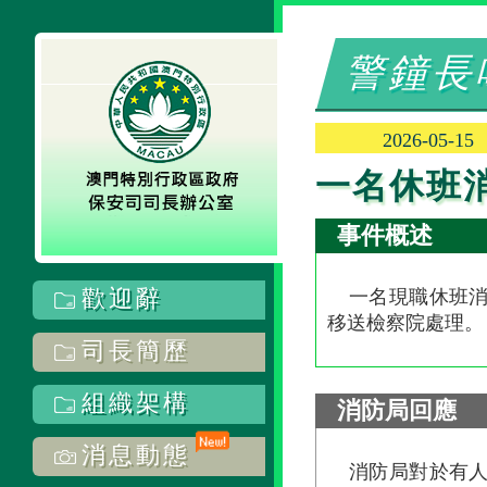
警鐘長
2026-05-15
一名休班
事件概述
歡迎辭
一名現職休班消
移送檢察院處理。
司長簡歷
組織架構
消防局回應
消息動態
消防局對於有