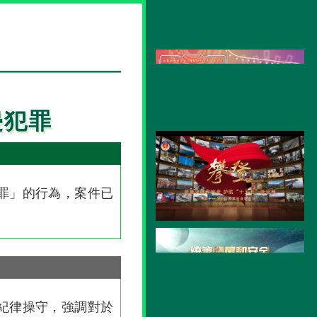
侵犯罪
犯罪」的行為，案件已
紀律操守，強調對於