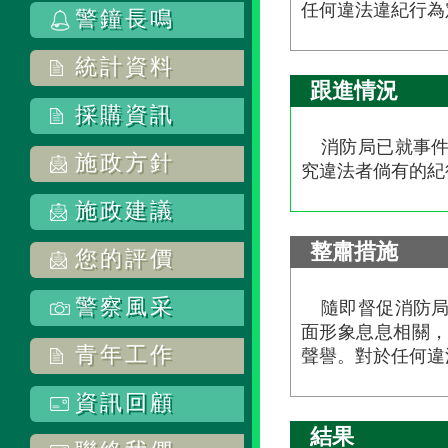
任何違法違紀行為
警鐘長鳴
統計資料
跟進情況
採購資訊
消防局已就事
施政方針
究違法者倘有的紀
施政建議
整肅措施
您的評價
警察風采
隨即督促消防
面形象息息相關
青年工作
聲譽。對於任何違
資訊回顧
結果