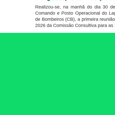
Realizou-se, na manhã do dia 30 d
Comando e Posto Operacional do La
de Bombeiros (CB), a primeira reunião 
2026 da Comissão Consultiva para as 
2026-06-18
Divulgação dos dad
criminalidade no 1.º tri
pela Secretaria para a Seg
A área da segurança concluiu os traba
balanço sobre a criminalidade em
trimestre do ano 2026, os quais estão 
electrónica do Gabinete do Secretário p