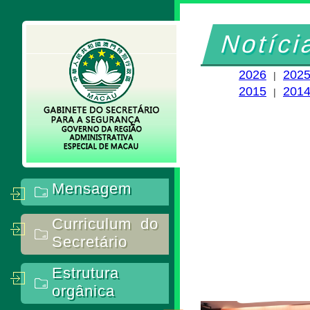
Notíci
2026
202
|
2015
201
|
Mensagem
Curriculum do
Secretário
Estrutura
orgânica