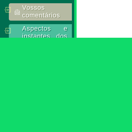
Vossos
comentários
Aspectos e
instantes dos
nossos
agentes
Actividades
Juvenis
Retrospectiva
de
informações
Contactos
A
A
+
A-