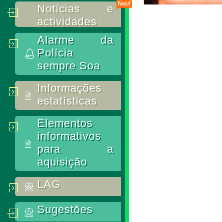
Notícias e
actividades
Alarme da
Polícia
sempre Soa
Informações
estatísticas
Elementos
informativos
para a
aquisição
LAG
Sugestões