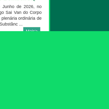
e Junho de 2026, no
go Sai Van do Corpo
plenária ordinária de
Substânc ...
Mais>
os sobre a
mestre de 2026
urança
lhos de estatística e
 Macau no primeiro
disponíveis na página
a ...
Mais>