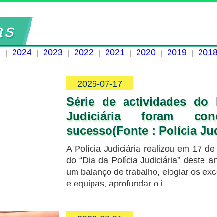
as
5
2024
2023
2022
2021
2020
2019
201
|
|
|
|
|
|
|
4
2026-07-17
Série de actividades do 
Judiciária foram con
sucesso(Fonte : Polícia Jud
A Polícia Judiciária realizou em 17 de
do “Dia da Polícia Judiciária” deste an
um balanço de trabalho, elogiar os exc
e equipas, aprofundar o i ...