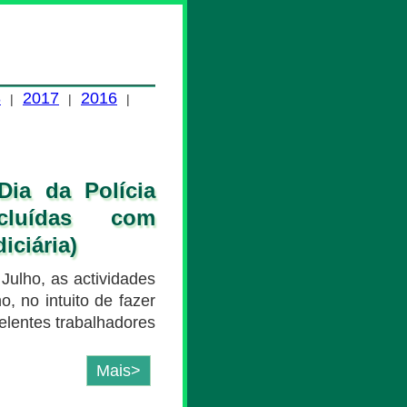
8
2017
2016
|
|
|
Dia da Polícia
cluídas com
iciária)
 Julho, as actividades
o, no intuito de fazer
elentes trabalhadores
Mais>