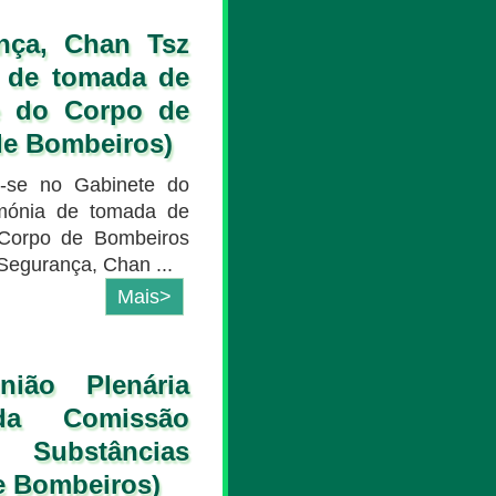
ança, Chan Tsz
a de tomada de
e do Corpo de
de Bombeiros)
u-se no Gabinete do
imónia de tomada de
Corpo de Bombeiros
 Segurança, Chan ...
Mais>
nião Plenária
da Comissão
Substâncias
e Bombeiros)