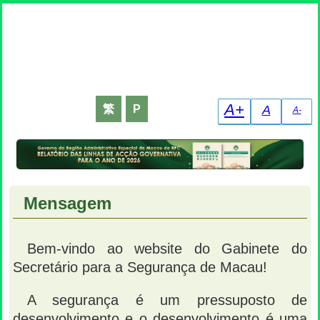
Declaração de Recolha de Dados Pessoais
A+
繁
P
A
A-
Mensagem
Bem-vindo ao website do Gabinete do
Secretário para a Segurança de Macau!
A segurança é um pressuposto de
desenvolvimento e o desenvolvimento é uma