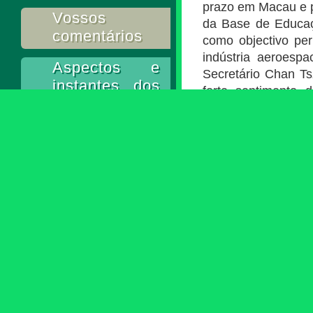
prazo em Macau e p
Vossos
da Base de Educaç
comentários
como objectivo per
indústria aeroespa
Aspectos e
Secretário Chan Ts
instantes dos
forte sentimento 
nossos
interesses de dese
agentes
crescer como jovens
herdar o espírito
Actividades
segurança nacional
Juvenis
construir um país f
Retrospectiva
O Subdirector d
de
fez um discurso o
informações
tradição revoluci
realização solene
Contactos
para Jovens de Ma
cooperação pragmá
A
boas tradições, bo
A
+
A-