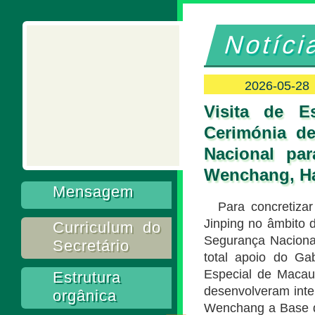
Notíci
2026-05-28
Visita de E
Cerimónia d
Nacional pa
Wenchang, H
Mensagem
Para concretiza
Jinping no âmbito 
Curriculum do
Segurança Nacional
Secretário
total apoio do Ga
Especial de Macau
Estrutura
desenvolveram int
orgânica
Wenchang a Base d