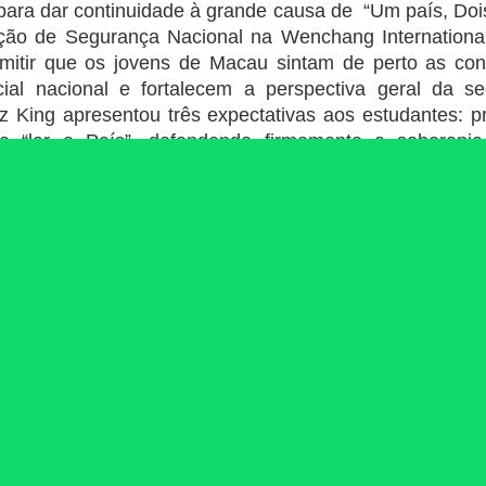
ara dar continuidade à grande causa de “Um país, Dois
ão de Segurança Nacional na Wenchang International
mitir que os jovens de Macau sintam de perto as conq
cial nacional e fortalecem a perspectiva geral da s
z King apresentou três expectativas aos estudantes: p
de “lar e País”, defendendo firmemente a soberani
nvolvimento da Pátria; segundo, ter ideais ambicioso
 da nova era de Macau, com ideais, aspirações e respon
 de amor à pátria e a Macau, agindo concretamente 
 e a estabilidade de Macau, contribuindo com a força 
orte e uma nação revitalizada.
o Gabinete de Ligação do Governo Popular Central n
nde afirmou que Hainan é uma terra vermelha e fért
onária e onde o espírito do patriotismo se manifest
 da cerimónia de inauguração da Base de Educação d
cau em Wenchang visa precisamente promover melho
ticos entre Macau e Hainan, de forma a aprender-se
as práticas e boas experiências de Hainan na realizaç