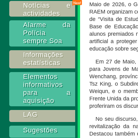
Maio de 2026, o G
Notícias e
RAEM organizam conj
actividades
de “Visita de Est
Alarme da
Base de Educação
Polícia
alunos premiados n
sempre Soa
artificial a proteg
educação sobre seg
Informações
Em 27 de Maio, 
estatísticas
para Jovens de Ma
Elementos
Wenchang, provínc
informativos
Tsz King, o Subdi
Weiqun, e o memb
para a
Frente Unida da pr
aquisição
proferiram os discu
LAG
No seu discurso,
revitalização da 
Sugestões
Destacou também qu