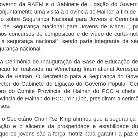
overno da RAEM e o Gabinete de Ligação do Governo
untamente uma visita à província de Hainan a fim de par
udo sobre Segurança Nacional para Jovens e Cerimôn
 de Segurança Nacional para Jovens de Macau”, pa
os concursos de composição e de vídeo de curta-metr
er a segurança nacional”, sendo parte integrante da sé
urança nacional.
a Cerimônia de Inauguração da Base de Educação de
cau foi realizada na Wenchang International Aerospa
ia de Hainan. O Secretário para a Segurança do Go
rector do Gabinete de Ligação do Governo Popular C
ro do Comité Provincial de Hainan do PCC e chefe
ovíncia de Hainan do PCC, Yin Libo, presidiram a cerim
rsos.
 o Secretário Chan Tsz King afirmou que a segurança 
nação e o alicerce da prosperidade e estabilidade 
e os jovens são a força motriz para garantir a paz e