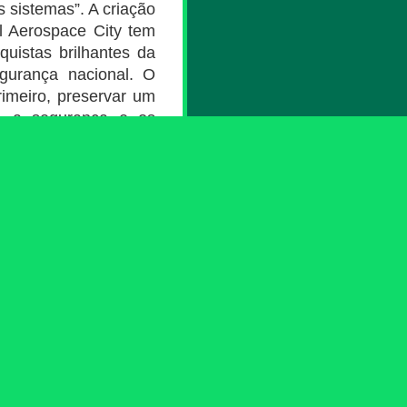
 sistemas”. A criação
 Aerospace City tem
uistas brilhantes da
egurança nacional. O
rimeiro, preservar um
a, a segurança e os
s e esforçar-se para
sabilidade; terceiro,
para salvaguardar a
da sua juventude para
a RAEM, Yang Weiqun,
il com uma gloriosa
a em toda a parte. A
e Segurança Nacional
r o intercâmbio e a
 activamente com as
ão da educação para a