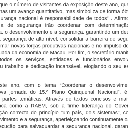
 que o número de visitantes da exposição deste ano, qu
as um avanço quantitativo, mas simboliza de forma ób
urança nacional é responsabilidade de todos” . Afirm
ela de segurança irão coordenar com determinaç
ja, o desenvolvimento e a segurança, garantindo um de
segurança de alto nível, consolidar a barreira de seg
rmar novas forças produtivas nacionais e no impulso 
quada da economia de Macau. Por fim, o secretário mani
odos os serviços, entidades e funcionários envol
 trabalho e dedicação incansável, elogiando o seu e
ste ano, com o tema “Coordenar o desenvolvime
ova jornada do 15.º Plano Quinquenal Nacional”,
 partes temáticas. Através de textos concisos e mai
taca como a RAEM, sob a firme liderança do Gove
ção correcta do princípio "um país, dois sistemas", 
lvimento e a segurança, aperfeiçoando continuamente os
cução para salvaguardar a segurança nacional, gara