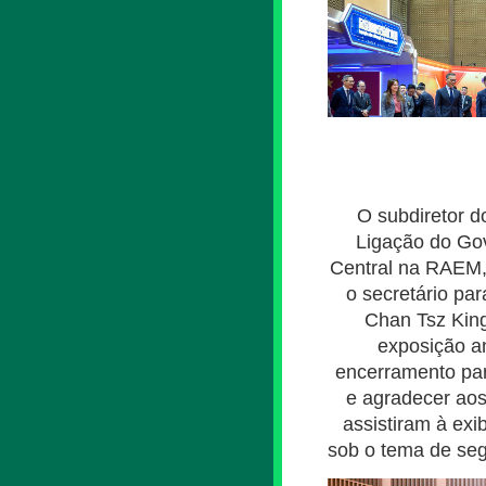
O subdiretor d
Ligação do Go
Central na RAEM,
o secretário pa
Chan Tsz King
exposição a
encerramento pa
e agradecer aos
assistiram à exi
sob o tema de seg