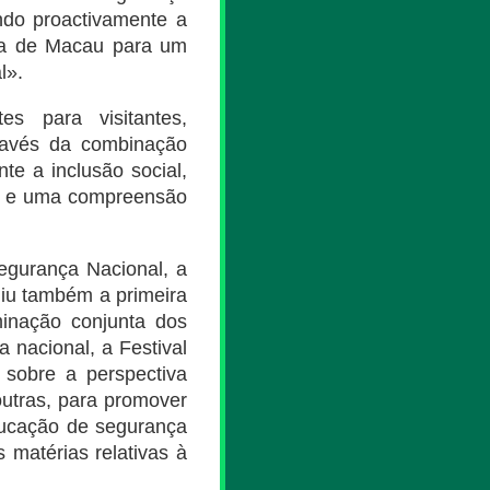
indo proactivamente a
rça de Macau para um
l».
es para visitantes,
través da combinação
te a inclusão social,
es e uma compreensão
egurança Nacional, a
uiu também a primeira
minação conjunta dos
 nacional, a Festival
 sobre a perspectiva
outras, para promover
ducação de segurança
 matérias relativas à