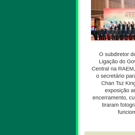
O subdiretor d
Ligação do Go
Central na RAEM,
o secretário pa
Chan Tsz King
exposição a
encerramento, c
tiraram fotog
funcion