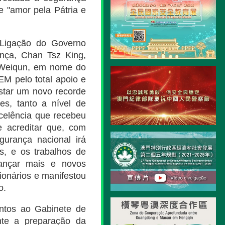
e "amor pela Pátria e
 Ligação do Governo
nça, Chan Tsz King,
g Weiqun, em nome do
M pelo total apoio e
star um novo recorde
ões, tanto a nível de
celência que recebeu
e acreditar que, com
gurança nacional irá
s, e os trabalhos de
cançar mais e novos
ionários e manifestou
o.
ntos ao Gabinete de
ante a preparação da