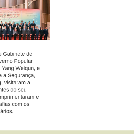
o Gabinete de
verno Popular
 Yang Weiqun, e
ra a Segurança,
, visitaram a
ntes do seu
umprimentaram e
rafias com os
ários.