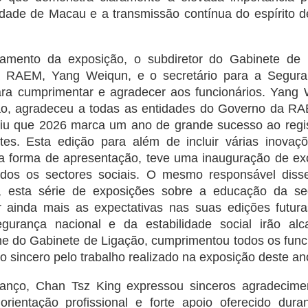
edade de Macau e a transmissão contínua do espírito d
ramento da exposição, o subdiretor do Gabinete de
a RAEM, Yang Weiqun, e o secretário para a Segura
para cumprimentar e agradecer aos funcionários. Yan
o, agradeceu a todas as entidades do Governo da RAE
riu que 2026 marca um ano de grande sucesso ao regi
antes. Esta edição para além de incluir várias inovaç
a forma de apresentação, teve uma inauguração de ex
todos os sectores sociais. O mesmo responsável diss
s, esta série de exposições sobre a educação da se
 ainda mais as expectativas nas suas edições futura
gurança nacional e da estabilidade social irão al
e do Gabinete de Ligação, cumprimentou todos os func
 sincero pelo trabalho realizado na exposição deste an
anço, Chan Tsz King expressou sinceros agradecime
orientação profissional e forte apoio oferecido dur