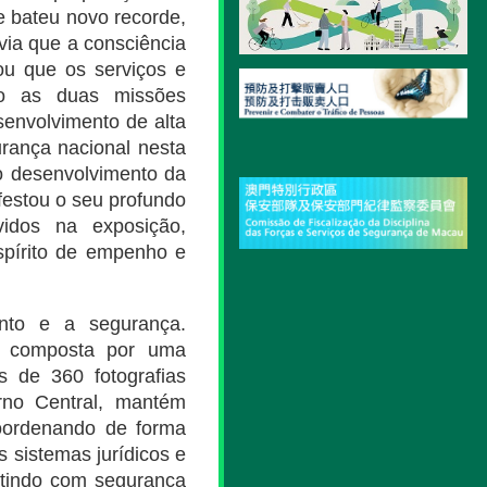
e bateu novo recorde,
via que a consciência
ou que os serviços e
ão as duas missões
senvolvimento de alta
urança nacional nesta
do desenvolvimento da
festou o seu profundo
vidos na exposição,
spírito de empenho e
nto e a segurança.
 é composta por uma
s de 360 fotografias
rno Central, mantém
coordenando de forma
 sistemas jurídicos e
ntindo com segurança