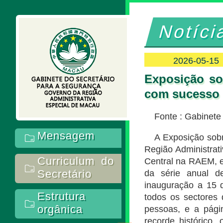
Notíci
2026-05-15
Exposição so
com sucesso e
Fonte : Gabinet
Mensagem
A Exposição sob
Região Administrat
Curriculum do
Central na RAEM, e
Secretário
da série anual d
inauguração a 15 
Estrutura
todos os sectores 
orgânica
pessoas, e a págin
recorde histórico