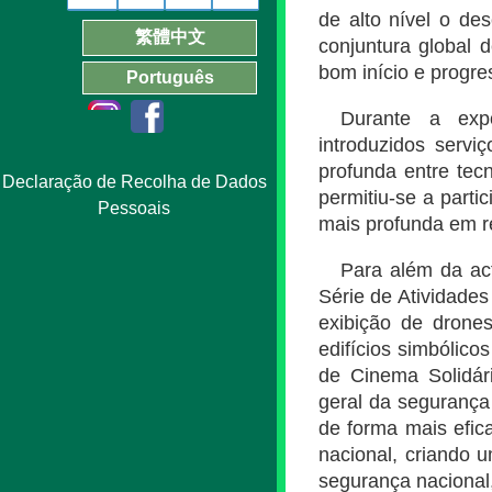
de alto nível o de
繁體中文
conjuntura global 
bom início e progre
Português
Durante a expos
introduzidos servi
profunda entre tec
Declaração de Recolha de Dados
permitiu-se a part
Pessoais
mais profunda em r
Para além da ac
Série de Atividade
exibição de drone
edifícios simbólic
de Cinema Solidár
geral da segurança
de forma mais efic
nacional, criando 
segurança nacional,