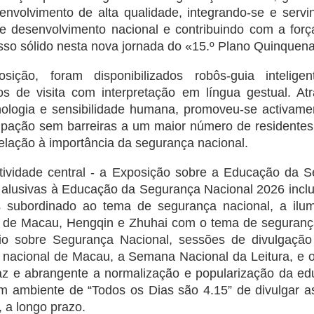
senvolvimento de alta qualidade, integrando-se e serv
de desenvolvimento nacional e contribuindo com a fo
sso sólido nesta nova jornada do «15.º Plano Quinquena
ição, foram disponibilizados robôs-guia inteligent
ços de visita com interpretação em língua gestual. A
nologia e sensibilidade humana, promoveu-se activamen
icipação sem barreiras a um maior número de resident
elação à importância da segurança nacional.
tividade central - a Exposição sobre a Educação da S
s alusivas à Educação da Segurança Nacional 2026 incl
s subordinado ao tema de segurança nacional, a ilu
os de Macau, Hengqin e Zhuhai com o tema de segurança
io sobre Segurança Nacional, sessões de divulgação
 nacional de Macau, a Semana Nacional da Leitura, e 
az e abrangente a normalização e popularização da e
um ambiente de “Todos os Dias são 4.15” de divulgar as
 a longo prazo.