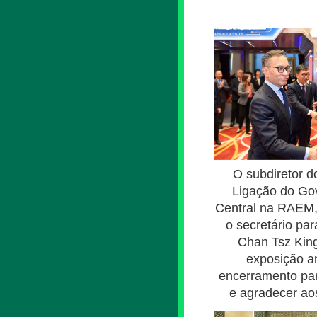
O subdiretor d
Ligação do Go
Central na RAEM,
o secretário pa
Chan Tsz King
exposição a
encerramento pa
e agradecer aos