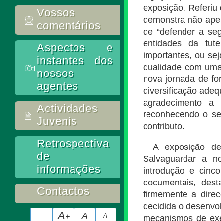
exposição. Referiu
Vossos
demonstra não apen
comentários
de “defender a seg
entidades da tut
Aspectos e
importantes, ou se
instantes dos
qualidade com uma 
nossos
nova jornada de fo
agentes
diversificação ade
agradecimento a t
Actividades
reconhecendo o seu
Juvenis
contributo.
Retrospectiva
A exposição de
de
Salvaguardar a n
informações
introdução e cinco
documentais, des
Contactos
firmemente a direc
decidida o desenvo
A
A
+
A-
mecanismos de exe