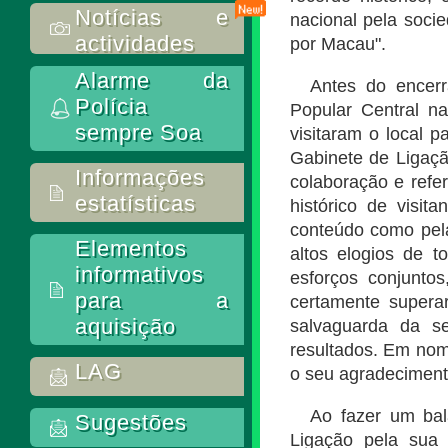
Notícias e
nacional pela soci
actividades
por Macau".
Alarme da
Antes do encer
Polícia
Popular Central n
sempre Soa
visitaram o local 
Gabinete de Ligaçã
Informações
colaboração e refe
estatísticas
histórico de visit
conteúdo como pel
Elementos
altos elogios de 
informativos
esforços conjunto
para a
certamente superar
aquisição
salvaguarda da se
resultados. Em nom
LAG
o seu agradecimento
Ao fazer um bal
Sugestões
Ligação pela sua 