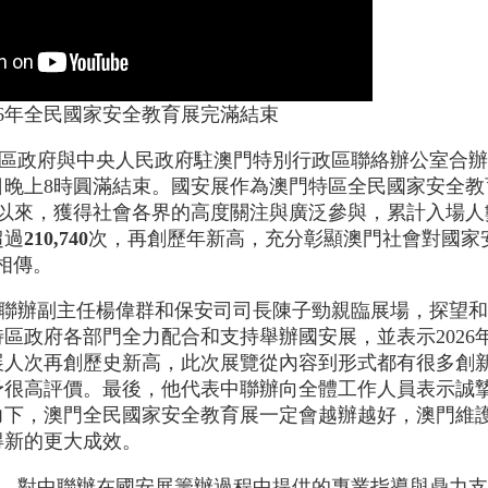
26年全民國家安全教育展完滿結束
區政府與中央人民政府駐澳門特別行政區聯絡辦公室合辦的
日晚上8時圓滿結束。國安展作為澳門特區全民國家安全
幕以來，獲得社會各界的高度關注與廣泛參與，累計入場人數高
超過
210,740
次，再創歷年新高，充分彰顯澳門社會對國家
相傳。
聯辦副主任楊偉群和保安司司長陳子勁親臨展場，探望和
區政府各部門全力配合和支持舉辦國安展，並表示2026
展人次再創歷史新高，此次展覽從內容到形式都有很多創
予很高評價。最後，他代表中聯辦向全體工作人員表示誠
力下，澳門全民國家安全教育展一定會越辦越好，澳門維
得新的更大成效。
，對中聯辦在國安展籌辦過程中提供的專業指導與鼎力支