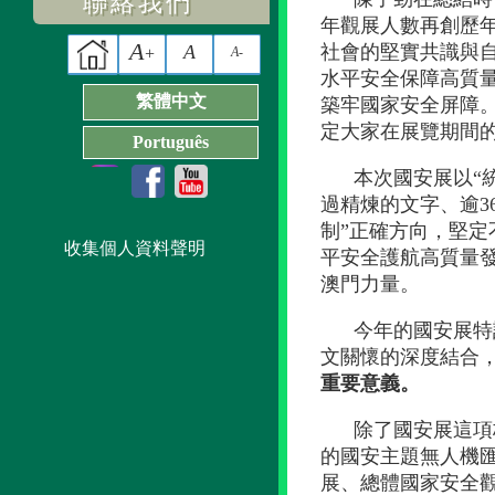
聯絡我們
年觀展人數再創歷年
A
A
社會的堅實共識與
+
A-
水平安全保障高質
繁體中文
築牢國家安全屏障
定大家在展覽期間
Português
本次國安展以“統
過精煉的文字、逾3
制”正確方向，堅
收集個人資料聲明
平安全護航高質量發
澳門力量。
今年的國安展特
文關懷的深度結合
重要意義。
除了國安展這項
的國安主題無人機
展、總體國家安全