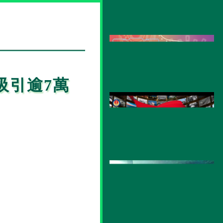
吸引逾7萬