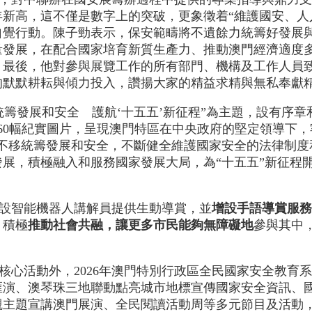
新高，這不僅是數字上的突破，更象徵着“維護國安、人
自覺行動。陳子勁表示，保安範疇將不遺餘力統籌好發展
量發展，在配合國家培育新質生產力、推動澳門經濟適度
。最後，他對參與展覽工作的所有部門、機構及工作人員
的默默耕耘與傾力投入，讚揚大家的精益求精與無私奉獻
籌發展和安全 護航‘十五五’新征程”為主題，設有序章
60幅紀實圖片，呈現澳門特區在中央政府的堅定領導下，
定不移統籌發展和安全，不斷健全維護國家安全的法律制度
展，積極融入和服務國家發展大局，為“十五五”新征程
設智能機器人講解員提供生動導賞，並
增設手語導賞服務
，積極
推動社會共融，讓更多市民能夠無障礙地
參與其中
核心活動外，2026年澳門特別行政區全民國家安全教育
匯演、澳琴珠三地聯動點亮城市地標宣傳國家安全資訊、
觀主題宣講澳門展演、全民閱讀活動周等多元節目及活動