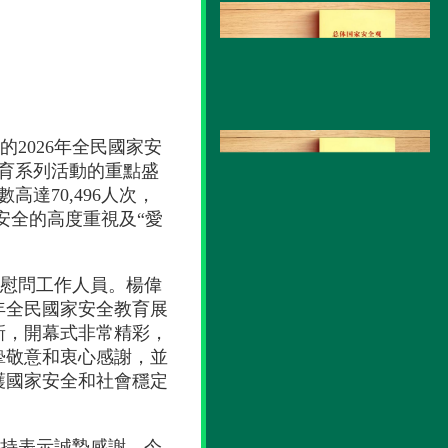
2026年全民國家安
教育系列活動的重點盛
達70,496人次，
安全的高度重視及“愛
慰問工作人員。楊偉
年全民國家安全教育展
新，開幕式非常精彩，
摯敬意和衷心感謝，並
護國家安全和社會穩定
持表示誠摯感謝，今