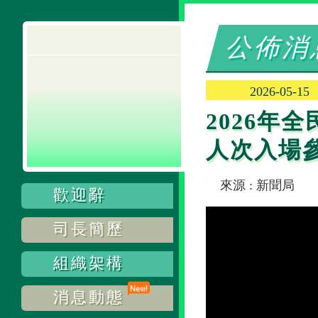
公佈消
2026-05-15
2026年
人次入場
來源 : 新聞局
歡迎辭
司長簡歷
組織架構
消息動態