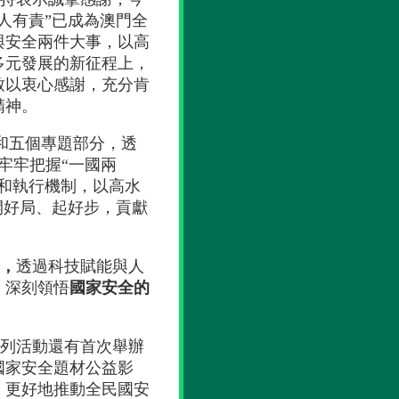
人有責”已成為澳門全
與安全兩件大事，以高
多元發展的新征程上，
致以衷心感謝，充分肯
精神。
和五個專題部分，透
牢牢把握“一國兩
和執行機制，以高水
開好局、起好步，貢獻
，
透過科技賦能與人
，深刻領悟
國家安全的
系列活動還有首次舉辦
國家安全題材公益影
，更好地推動全民國安