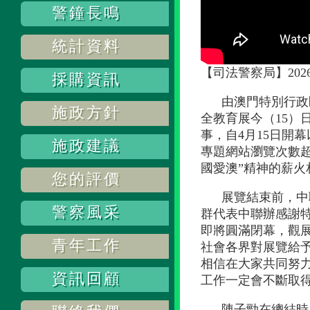
警鐘長鳴
統計資料
【司法警察局】20
採購資訊
由澳門特別行政
施政方針
全教育展今（15）
事，自4月15日開
施政建議
專題網站瀏覽次數
國愛澳”精神的薪火
您的評價
展覽結束前，中
警察風采
群代表中聯辦感謝特
即將圓滿閉幕，觀
青年工作
社會各界對展覽給
相信在大家共同努
資訊回顧
工作一定會不斷取
陳子勁在總結時