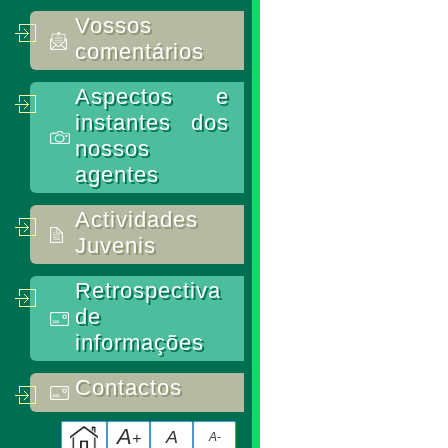
Vossos
comentários
Aspectos e
instantes dos
nossos
agentes
Actividades
Juvenis
Retrospectiva
de
informações
Contactos
A
A
+
A-