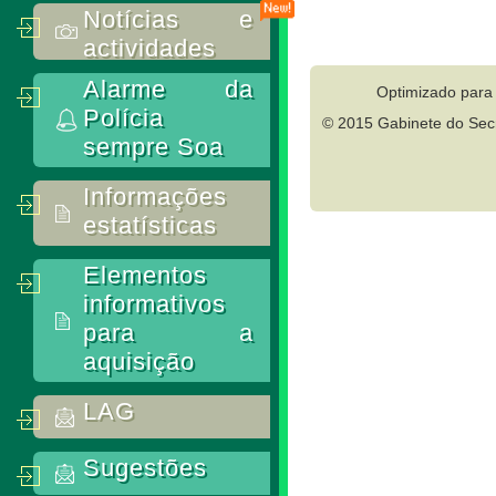
Notícias e
actividades
Alarme da
Optimizado para 
Polícia
© 2015 Gabinete do Secr
sempre Soa
Informações
estatísticas
Elementos
informativos
para a
aquisição
LAG
Sugestões