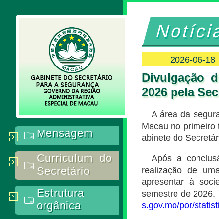
Notíci
2026-06-18
Divulgação d
2026 pela Sec
A área da segura
Macau no primeiro t
Mensagem
abinete do Secretár
Curriculum do
Após a conclusã
Secretário
realização de uma
apresentar à soci
Estrutura
semestre de 2026. 
orgânica
s.gov.mo/por/statist