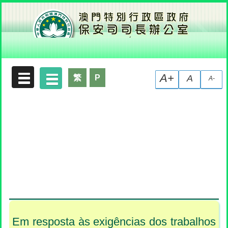
Declaração de Recolha de Dados Pessoais
A+
繁
P
A
A-
Em resposta às exigências dos trabalhos