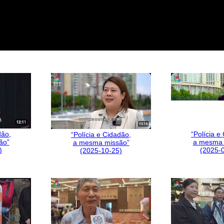
“Polícia e
dão,
“Polícia e Cidadão,
a mesma 
ão”
a mesma missão”
(2025-
)
(2025-10-25)