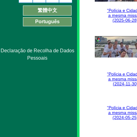
繁體中文
“Polícia e Cida
a mesma miss
(2025-06-28
Português
Declaração de Recolha de Dados
Pessoais
“Polícia e Cida
a mesma miss
(2024-11-30
“Polícia e Cida
a mesma miss
(2024-05-25