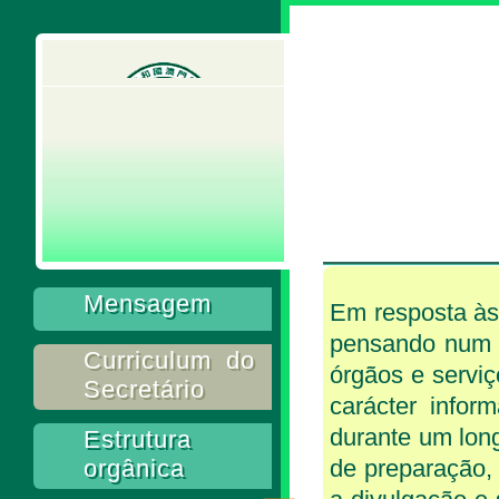
Mensagem
Em resposta às
pensando num m
Curriculum do
órgãos e servi
Secretário
carácter infor
durante um long
Estrutura
orgânica
de preparação,