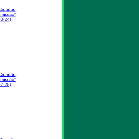
 Cidadão,
missão”
10-24)
 Cidadão,
missão”
07-25)