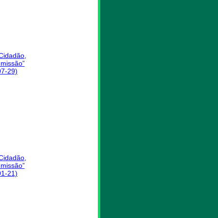
 Cidadão,
missão”
07-29)
 Cidadão,
missão”
01-21)