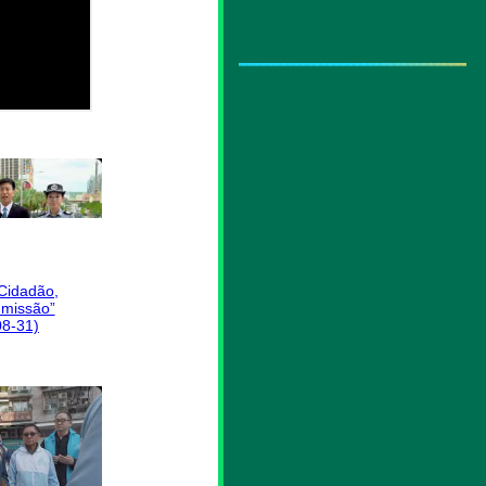
 Cidadão,
missão”
08-31)