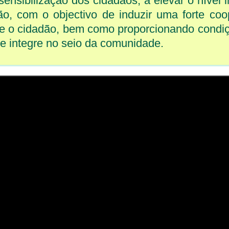
sensibilização dos cidadãos, a elevar o nível i
dão, com o objectivo de induzir uma forte co
s e o cidadão, bem como proporcionando condi
se integre no seio da comunidade.