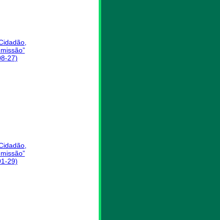
 Cidadão,
missão”
08-27)
 Cidadão,
missão”
01-29)