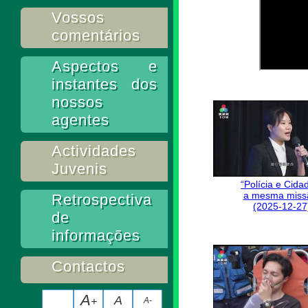
Vossos
comentários
Aspectos e
instantes dos
nossos
agentes
Actividades
Juvenis
“Polícia e Cida
a mesma miss
Retrospectiva
(2025-12-27
de
informações
Contactos
A
A
+
A-