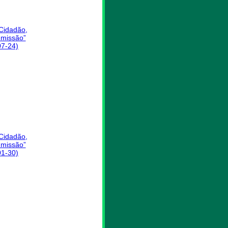
 Cidadão,
missão”
07-24)
 Cidadão,
missão”
01-30)