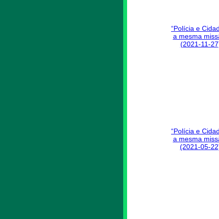
“Polícia e Cida
a mesma miss
(2021-11-27
“Polícia e Cida
a mesma miss
(2021-05-22