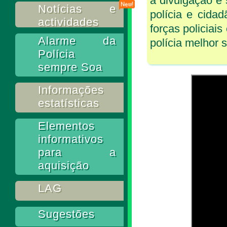
a divulgação e 
Notícias e
polícia e cida
actividades
forças policiai
Alarme da
polícia melhor 
Polícia
sempre Soa
Informações
estatísticas
Elementos
informativos
para a
aquisição
LAG
Sugestões