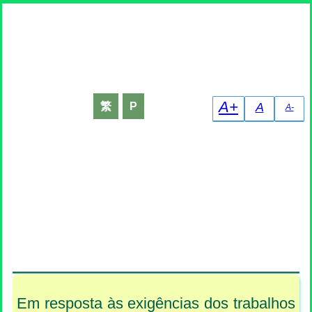
Declaração de Recolha de Dados Pessoais
A+
繁
P
A
A-
Em resposta às exigências dos trabalhos