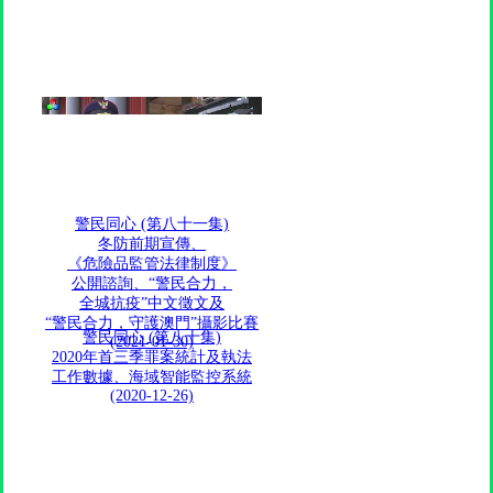
警民同心 (第八十一集)
冬防前期宣傳、
《危險品監管法律制度》
公開諮詢、“警民合力，
全城抗疫”中文徵文及
“警民合力，守護澳門”攝影比賽
警民同心 (第八十集)
(2021-01-30)
2020年首三季罪案統計及執法
工作數據、海域智能監控系統
(2020-12-26)