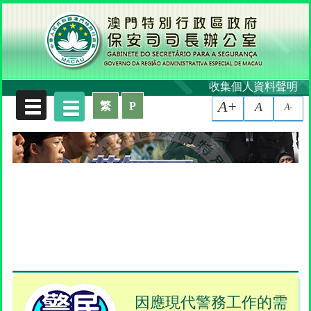
收集個人資料聲明
A+
繁
P
A
A-
因應現代警務工作的需