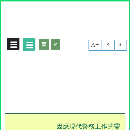
收集個人資料聲明
A+
繁
P
A
A-
因應現代警務工作的需