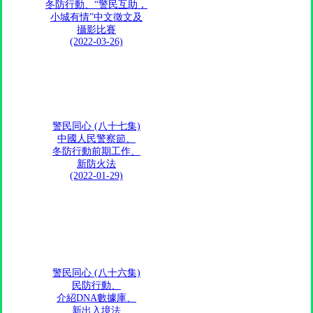
冬防行動、“警民互助，
小城有情”中文徵文及
攝影比賽
(2022-03-26)
警民同心 (八十七集)
中國人民警察節、
冬防行動前期工作、
新防火法
(2022-01-29)
警民同心 (八十六集)
民防行動、
介紹DNA數據庫、
新出入境法