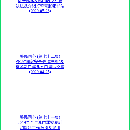
保安部隊及部門防疫不忘
執法及介紹打擊電腦犯罪法
(2020-05-23)
警民同心 (第七十二集)
介紹“國家安全走進校園”及
橫琴新口岸澳方口岸區交接
(2020-04-25)
警民同心 (第七十一集)
2019年全年澳門罪案統計
和執法工作數據及警用