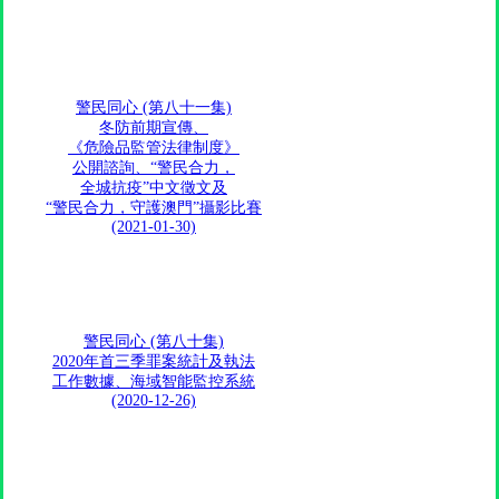
警民同心 (第八十一集)
冬防前期宣傳、
《危險品監管法律制度》
公開諮詢、“警民合力，
全城抗疫”中文徵文及
“警民合力，守護澳門”攝影比賽
(2021-01-30)
警民同心 (第八十集)
2020年首三季罪案統計及執法
工作數據、海域智能監控系統
(2020-12-26)