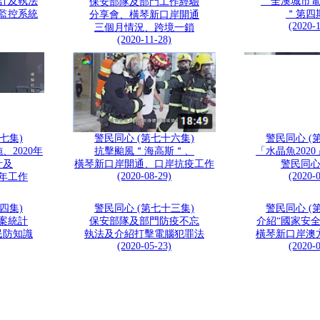
統計及執法
＂全澳城市
保安部隊及部門工作經驗
監控系統
＂第四
分享會、橫琴新口岸開通
(2020-
三個月情況、跨境一鎖
(2020-11-28)
七集)
警民同心 (
警民同心 (第七十六集)
2020年
「水晶魚202
抗擊颱風＂海高斯＂、
計及
警民同
橫琴新口岸開通、口岸抗疫工作
(2020-
(2020-08-29)
年工作
四集)
警民同心 (第七十三集)
警民同心 (
罪案統計
保安部隊及部門防疫不忘
介紹“國家安
民防知識
執法及介紹打擊電腦犯罪法
橫琴新口岸澳