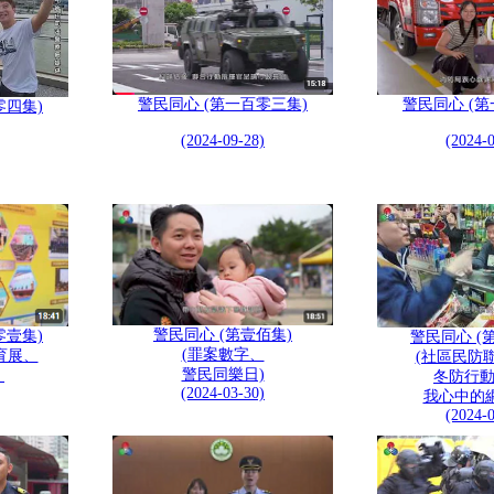
警民同心 (第
警民同心 (第一百零三集)
零四集)
(2024-
(2024-09-28)
警民同心 (第壹佰集)
零壹集)
警民同心 (
(罪案數字、
育展、
(社區民防
警民同樂日)
、
冬防行動2
(2024-03-30)
我心中的
(2024-