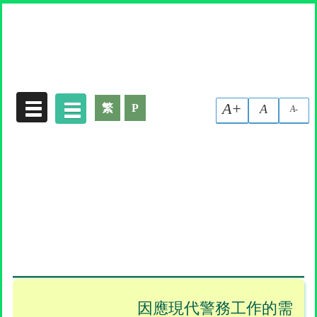
收集個人資料聲明
A+
繁
P
A
A-
因應現代警務工作的需