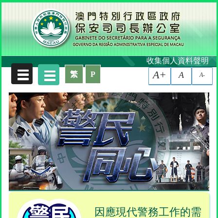
收集個人資料聲明
A+
繁
P
A
A-
因應現代警務工作的需