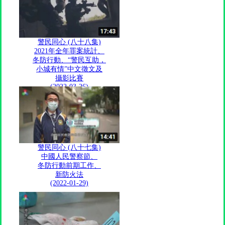
警民同心 (八十八集)
2021年全年罪案統計、
冬防行動、“警民互助，
小城有情”中文徵文及
攝影比賽
(2022-03-26)
警民同心 (八十七集)
中國人民警察節、
冬防行動前期工作、
新防火法
(2022-01-29)