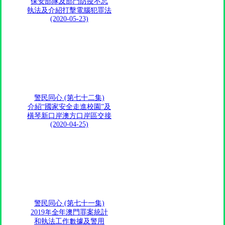
保安部隊及部門防疫不忘
執法及介紹打擊電腦犯罪法
(2020-05-23)
警民同心 (第七十二集)
介紹“國家安全走進校園”及
橫琴新口岸澳方口岸區交接
(2020-04-25)
警民同心 (第七十一集)
2019年全年澳門罪案統計
和執法工作數據及警用