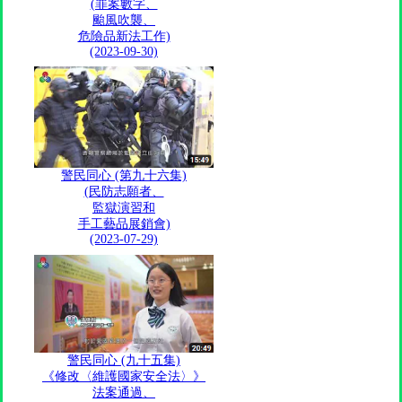
(罪案數字、
颱風吹襲、
危險品新法工作)
(2023-09-30)
警民同心 (第九十六集)
(民防志願者、
監獄演習和
手工藝品展銷會)
(2023-07-29)
警民同心 (九十五集)
《修改〈維護國家安全法〉》
法案通過、