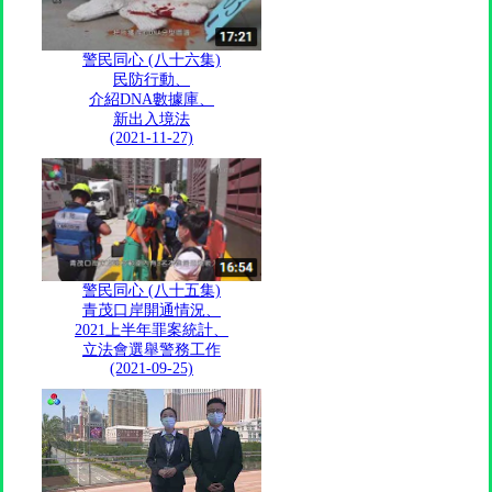
警民同心 (八十六集)
民防行動、
介紹DNA數據庫、
新出入境法
(2021-11-27)
警民同心 (八十五集)
青茂口岸開通情況、
2021上半年罪案統計、
立法會選舉警務工作
(2021-09-25)