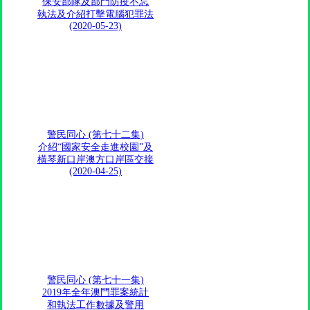
保安部隊及部門防疫不忘
執法及介紹打擊電腦犯罪法
(2020-05-23)
警民同心 (第七十二集)
介紹“國家安全走進校園”及
橫琴新口岸澳方口岸區交接
(2020-04-25)
警民同心 (第七十一集)
2019年全年澳門罪案統計
和執法工作數據及警用