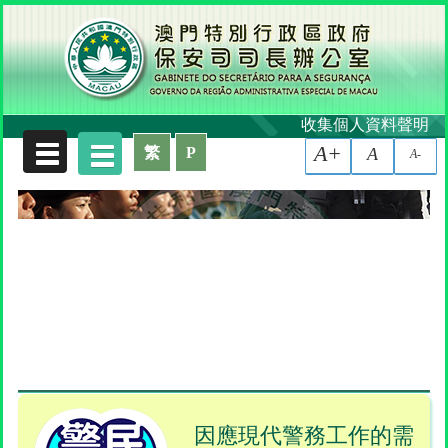
收集個人資料聲明
A+
繁
P
A
A-
因應現代警務工作的需