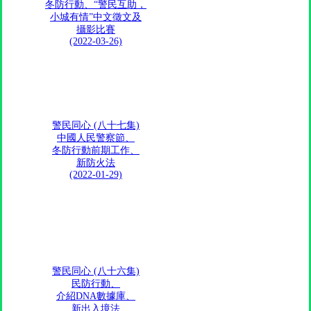
冬防行動、“警民互助，
小城有情”中文徵文及
攝影比賽
(2022-03-26)
警民同心 (八十七集)
中國人民警察節、
冬防行動前期工作、
新防火法
(2022-01-29)
警民同心 (八十六集)
民防行動、
介紹DNA數據庫、
新出入境法