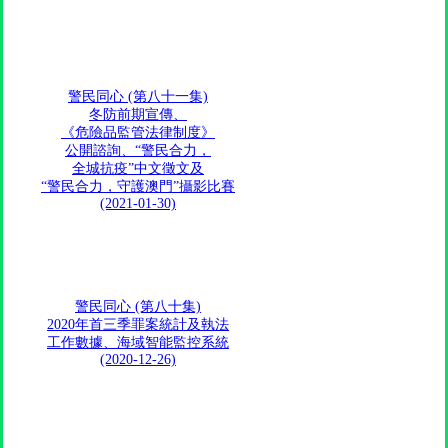
警民同心 (第八十一集)
冬防前期宣傳、
《危險品監管法律制度》
公開諮詢、“警民合力，
全城抗疫”中文徵文及
“警民合力，守護澳門”攝影比賽
(2021-01-30)
警民同心 (第八十集)
2020年首三季罪案統計及執法
工作數據、海域智能監控系統
(2020-12-26)