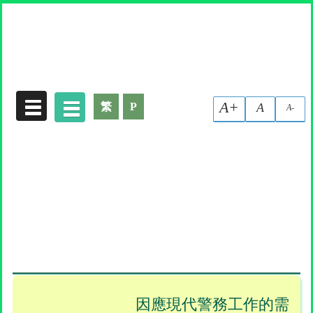
收集個人資料聲明
A+
繁
P
A
A-
因應現代警務工作的需