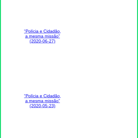
a mesma missão”
(2020-07-25)
“Polícia e Cidadão,
a mesma missão”
(2020-06-27)
“Polícia e Cidadão,
a mesma missão”
(2020-05-23)