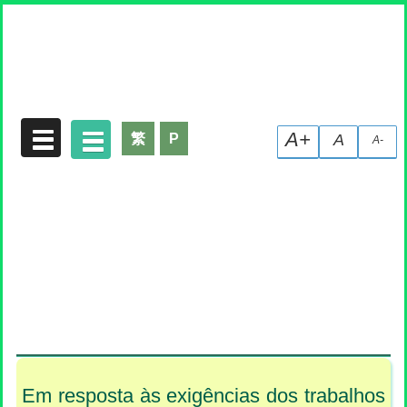
Declaração de Recolha de Dados Pessoais
A+
繁
P
A
A-
Em resposta às exigências dos trabalhos