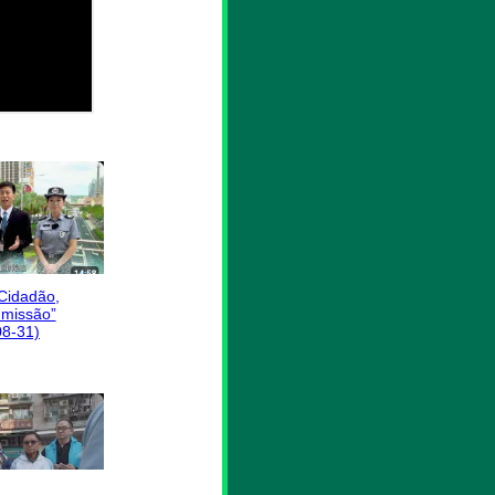
 Cidadão,
missão”
08-31)