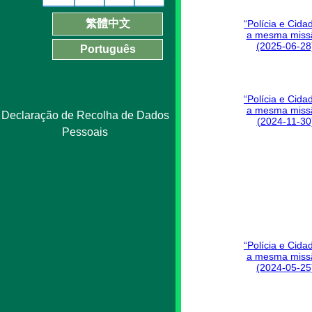
繁體中文
“Polícia e Cida
a mesma miss
(2025-06-28
Português
“Polícia e Cida
a mesma miss
Declaração de Recolha de Dados
(2024-11-30
Pessoais
“Polícia e Cida
a mesma miss
(2024-05-25