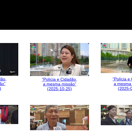
“Polícia e
dão,
“Polícia e Cidadão,
a mesma 
ão”
a mesma missão”
(2025-
)
(2025-10-25)