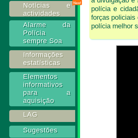
a divulgação e 
Notícias e
polícia e cida
actividades
forças policiai
Alarme da
polícia melhor 
Polícia
sempre Soa
Informações
estatísticas
Elementos
informativos
para a
aquisição
LAG
Sugestões