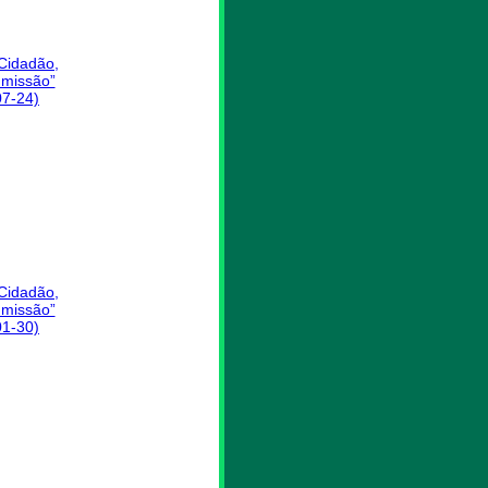
 Cidadão,
missão”
07-24)
 Cidadão,
missão”
01-30)