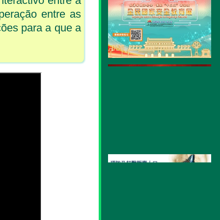
nteractivo entre a
operação entre as
ções para a que a