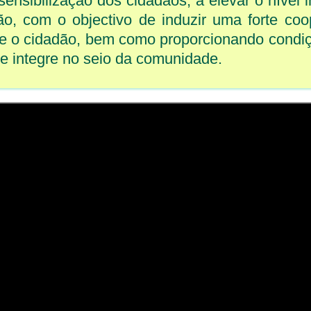
sensibilização dos cidadãos, a elevar o nível i
dão, com o objectivo de induzir uma forte co
s e o cidadão, bem como proporcionando condi
se integre no seio da comunidade.