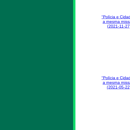
“Polícia e Cida
a mesma miss
(2021-11-27
“Polícia e Cida
a mesma miss
(2021-05-22