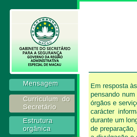
Mensagem
Em resposta às
pensando num m
Curriculum do
órgãos e servi
Secretário
carácter infor
durante um long
Estrutura
orgânica
de preparação,