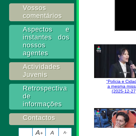
Vossos
comentários
Aspectos e
instantes dos
nossos
agentes
Actividades
Juvenis
“Polícia e Cida
a mesma miss
Retrospectiva
(2025-12-27
de
informações
Contactos
A
A
+
A-