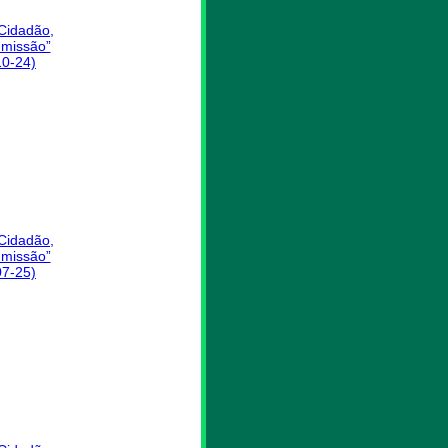
 Cidadão,
missão”
10-24)
 Cidadão,
missão”
07-25)