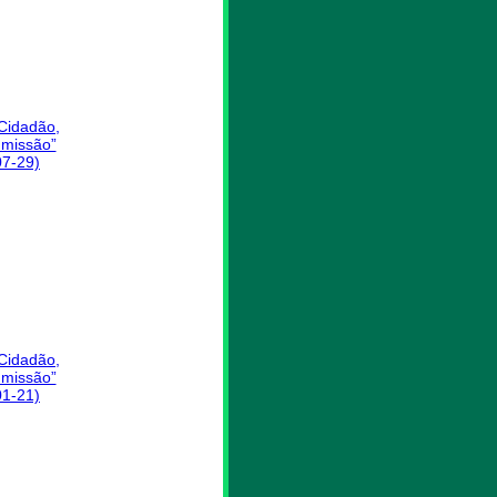
 Cidadão,
missão”
07-29)
 Cidadão,
missão”
01-21)