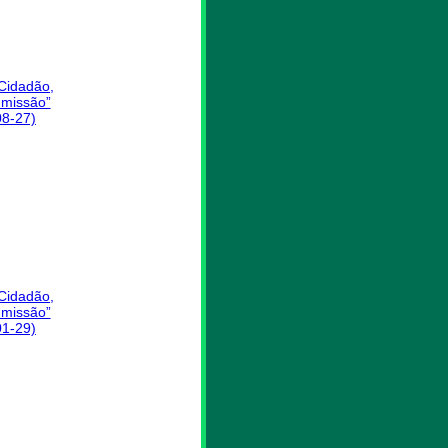
 Cidadão,
missão”
08-27)
 Cidadão,
missão”
01-29)