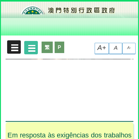
Declaração de Recolha de Dados Pessoais
A+
繁
P
A
A-
Em resposta às exigências dos trabalhos