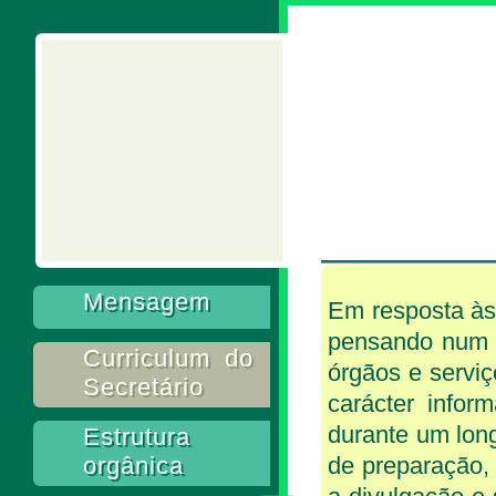
Mensagem
Em resposta às
pensando num m
Curriculum do
órgãos e servi
Secretário
carácter infor
durante um long
Estrutura
orgânica
de preparação,