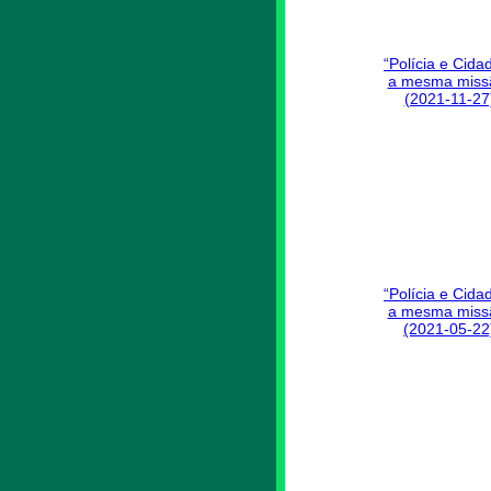
“Polícia e Cida
a mesma miss
(2021-11-27
“Polícia e Cida
a mesma miss
(2021-05-22