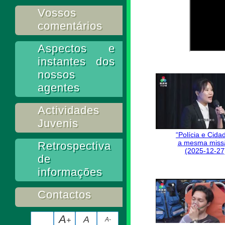
Vossos
comentários
Aspectos e
instantes dos
nossos
agentes
Actividades
Juvenis
“Polícia e Cida
a mesma miss
Retrospectiva
(2025-12-27
de
informações
Contactos
A
A
+
A-