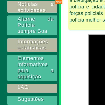
a divulgação e 
Notícias e
polícia e cida
actividades
forças policiai
Alarme da
polícia melhor 
Polícia
sempre Soa
Informações
estatísticas
Elementos
informativos
para a
aquisição
LAG
Sugestões