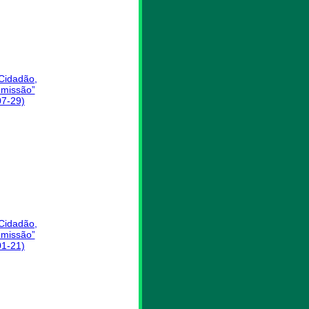
 Cidadão,
missão”
07-29)
 Cidadão,
missão”
01-21)