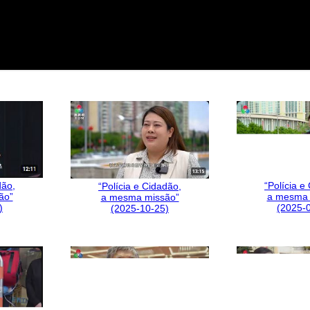
“Polícia e
dão,
“Polícia e Cidadão,
a mesma 
ão”
a mesma missão”
(2025-
)
(2025-10-25)