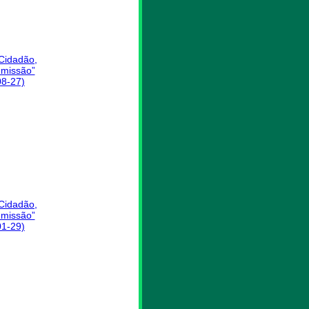
 Cidadão,
missão”
08-27)
 Cidadão,
missão”
01-29)