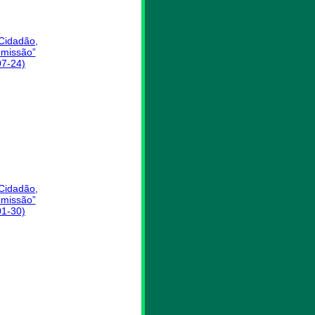
 Cidadão,
missão”
07-24)
 Cidadão,
missão”
01-30)