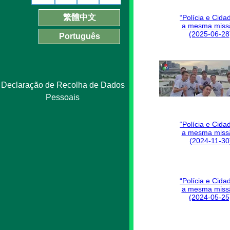
繁體中文
“Polícia e Cida
a mesma miss
(2025-06-28
Português
Declaração de Recolha de Dados
Pessoais
“Polícia e Cida
a mesma miss
(2024-11-30
“Polícia e Cida
a mesma miss
(2024-05-25