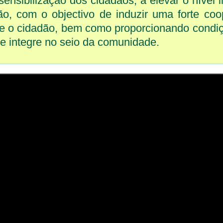
sensibilização dos cidadãos, a elevar o nível i
dão, com o objectivo de induzir uma forte co
s e o cidadão, bem como proporcionando condi
se integre no seio da comunidade.