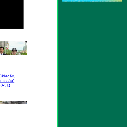
 Cidadão,
missão”
08-31)