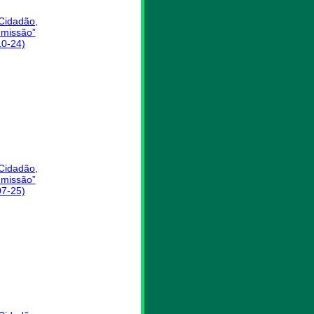
 Cidadão,
missão”
10-24)
 Cidadão,
missão”
07-25)