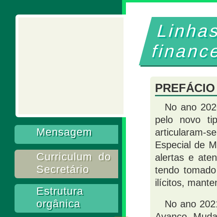
Linh
financ
PREFÁCIO
No ano 2020
pelo novo ti
Mensagem
articularam-s
Especial de M
Curriculum do
alertas e ate
Secretário
tendo tomado
ilícitos, mant
Estrutura
orgânica
No ano 2021
Avanço, Mudan