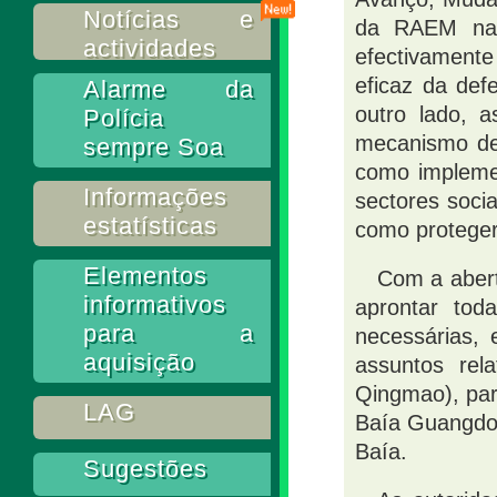
Notícias e
da RAEM na 
actividades
efectivamente
eficaz da def
Alarme da
outro lado, 
Polícia
mecanismo de
sempre Soa
como implemen
Informações
sectores socia
estatísticas
como proteger
Elementos
Com a abert
informativos
aprontar tod
para a
necessárias,
aquisição
assuntos rel
Qingmao), par
LAG
Baía Guangdon
Baía.
Sugestões