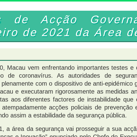
as de Acção Govern
eiro de 2021 da Área 
, Macau vem enfrentando importantes testes e 
po de coronavírus. As autoridades de seguran
e plenamente com o dispositivo de anti-epidémico 
acau e executaram rigorosamente as medidas an
ntas aos diferentes factores de instabilidade q
 atempadamente acções policiais de prevenção e
endo assim a estabilidade da segurança pública.
, a área da segurança vai prosseguir a sua acçã
ças e Inovação” enunciado pelo Chefe do Execu