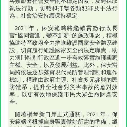
各類影響社會安全的不穩定因素，及時採取
執法行動，防範和打擊各類犯罪及不法行
為，社會治安持續保持穩定。
2021 年，保安範疇將繼續貫徹行政長
官“協同奮進，變革創新”的施政理念，積極
協助特區政府全力推進維護國家安全體系建
設，切實履行維護國家安全的法定職責，助
力澳門特別行政區進一步有效落實維護國家
主權、安全，以及發展利益。此外，保安當
局將依法逐步落實現代民防管理體制和運作
機制，構建由政府主導、社會多元參與的民
防體系，提升全社會對災害事故的應對效
率，以更有效地保護市民大眾生命財產安
全。
隨著橫琴新口岸正式通關，2021 年，保
安範疇將根據自身職責做好所需的準備，繼