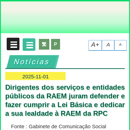
Declaração de Recolha de Dados Pessoais
A+
繁
P
A
A-
Notícias
2025-11-01
Dirigentes dos serviços e entidades
públicos da RAEM juram defender e
fazer cumprir a Lei Básica e dedicar
a sua lealdade à RAEM da RPC
Fonte : Gabinete de Comunicação Social