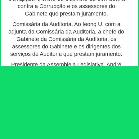
contra a Corrupção e os assessores do
Gabinete que prestam juramento.
Comissária da Auditoria, Ao Ieong U, com a
adjunta da Comissária da Auditoria, a chefe do
Gabinete da Comissária da Auditoria, os
assessores do Gabinete e os dirigentes dos
serviços de Auditoria que prestam juramento.
Presidente da Assembleia Legislativa, André
Cheong, com a secretária-geral, a secretária-
geral adjunta, os assessores e os técnicos
agregados dos Serviços de Apoio à Assembleia
Legislativa que prestam juramento.
Presidente do Tribunal de Última Instância, Song
Man Lei, com o chefe-adjunto do Gabinete do
Presidente do Tribunal de Última Instância e os
assessores do Gabinete que prestam juramento.
Procurador do Ministério Público, Tong Hio