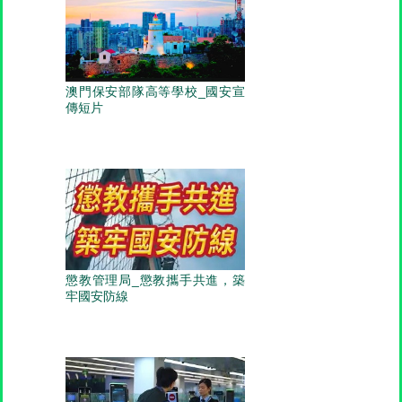
澳門保安部隊高等學校_國安宣
傳短片
懲教管理局_懲教攜手共進，築
牢國安防線