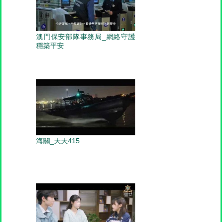
澳門保安部隊事務局_網絡守護
穩築平安
海關_天天415