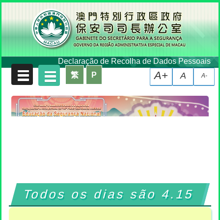
Declaração de Recolha de Dados Pessoais
A+
繁
P
A
A-
Todos os dias são 4.15