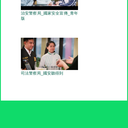
治安警察局_國家安全宣傳_青年
版
司法警察局_國安聽得到
© 2015 Gabinete do Secretário para a Segurança, Governo da
Região Administrativa Especial de Macau. Direitos de autor
reservados.