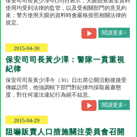
保安司司長黃少澤今(20)日表示，天眼由安裝至資料
使用均受到法律的監管，以及受相關部門的意見約
束；警方使用天眼的資料時會嚴格按照相關法律的
規定。
閱讀更多>
2015-04-30
保安司司長黃少澤：警隊一貫重視
紀律
保安司司長黃少澤今（30）日出席公開活動後接受
傳媒訪問，他強調轄下部門對紀律均採取嚴肅態
度，對任何違法違紀行為絕不姑息。
閱讀更多>
2015-04-29
阻嚇販賣人口措施關注委員會召開