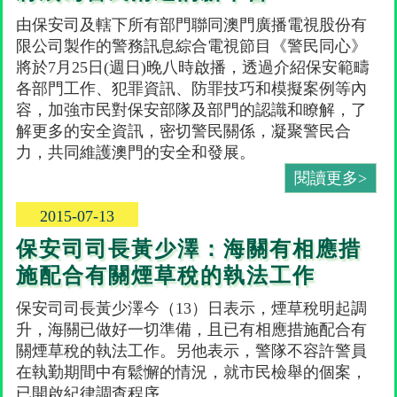
由保安司及轄下所有部門聯同澳門廣播電視股份有
限公司製作的警務訊息綜合電視節目《警民同心》
將於7月25日(週日)晚八時啟播，透過介紹保安範疇
各部門工作、犯罪資訊、防罪技巧和模擬案例等內
容，加強市民對保安部隊及部門的認識和瞭解，了
解更多的安全資訊，密切警民關係，凝聚警民合
力，共同維護澳門的安全和發展。
閱讀更多>
2015-07-13
保安司司長黃少澤：海關有相應措
施配合有關煙草稅的執法工作
保安司司長黃少澤今（13）日表示，煙草稅明起調
升，海關已做好一切準備，且已有相應措施配合有
關煙草稅的執法工作。另他表示，警隊不容許警員
在執勤期間中有鬆懈的情況，就市民檢舉的個案，
已開啟紀律調查程序。