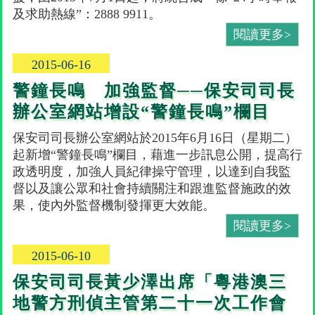
及求助熱線”：2888 9911。
閱讀更多>
2015-06-16
警鐘長鳴 加強監督──保安司司長
辦公室網站增設“警鐘長鳴”欄目
保安司司長辦公室網站於2015年6月16日（星期二）
起新增“警鐘長鳴”欄目，藉進一步訊息公開，提高行
政透明度，加強人員紀律操守管理，以達到自我監
督以及讓公眾和社會持續關注和跟進監督施政的效
果，使內外監督機制發揮更大效能。
閱讀更多>
2015-06-10
保安司司長黃少澤出席「粵港澳三
地警方刑偵主管第二十一次工作會