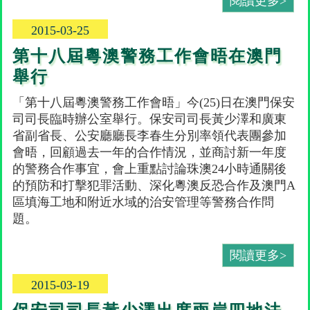
閱讀更多>
2015-03-25
第十八屆粵澳警務工作會晤在澳門
舉行
「第十八屆粵澳警務工作會晤」今(25)日在澳門保安
司司長臨時辦公室舉行。保安司司長黃少澤和廣東
省副省長、公安廳廳長李春生分別率領代表團參加
會晤，回顧過去一年的合作情況，並商討新一年度
的警務合作事宜，會上重點討論珠澳24小時通關後
的預防和打擊犯罪活動、深化粵澳反恐合作及澳門A
區填海工地和附近水域的治安管理等警務合作問
題。
閱讀更多>
2015-03-19