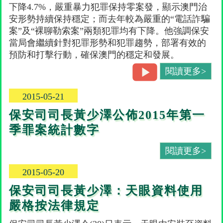
下降4.7%，嚴重暴力犯罪保持零案發，顯示澳門治
安形勢持續保持穩定；而去年較為嚴重的“電話詐騙
案”及“裸聊勒索案”兩類犯罪均有下降。他強調保安
當局會繼續針對犯罪形勢和犯罪趨勢，部署有效的
預防和打擊行動，確保澳門的穩定和發展。
閱讀更多>
2015-05-21
保安司司長黃少澤公佈2015年第一
季罪案統計數字
閱讀更多>
2015-05-20
保安司司長黃少澤：天眼資料使用
嚴格按法律規定