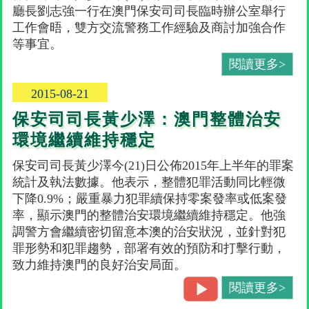
廳長劉志強一行在澳門保安司司長臨時辦公室舉行
工作會晤，雙方交流警務工作經驗及商討加強合作
等事宜。
閱讀更多>
2015-08-21
保安司司長黃少澤：澳門整體治安
環境繼續維持穩定
保安司司長黃少澤今(21)日公佈2015年上半年的罪案
統計及執法數據。他表示，整體犯罪活動同比輕微
下降0.9%；嚴重暴力犯罪續保持零案發率或低案發
率，顯示澳門的整體治安環境繼續維持穩定。他強
調警方會繼續密切留意本澳的治安狀況，並針對犯
罪形勢和犯罪趨勢，部署有效的預防和打擊行動，
致力維持澳門的良好治安局面。
閱讀更多>