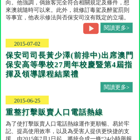
向。他強調，倘旅客完全符合相關規定及條件，想
來澳就隨時可以來。此外，就修訂毒駕及醉駕罰則
等事宜，他表示修法與否保安司沒有既定的立場。
閱讀更多>
2015-07-02
保安司司長黃少澤(前排中)出席澳門
保安高等學校27周年校慶暨第4屆指
揮及領導課程結業禮
閱讀更多>
2015-06-25
重整打擊販賣人口電話熱線
為了使打擊販賣人口電話熱線運作更順暢、易於牢
記、提高使用效率，以及為受害人提供更快捷的支
援，由2015年7月1日起，將統合成一條“24小時舉報