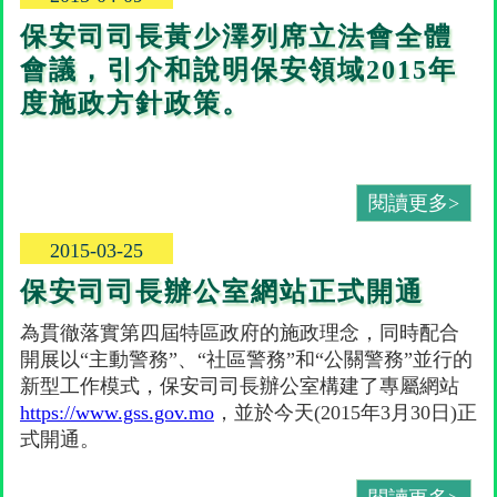
保安司司長黃少澤列席立法會全體
會議，引介和說明保安領域2015年
度施政方針政策。
閱讀更多>
2015-03-25
保安司司長辦公室網站正式開通
為貫徹落實第四屆特區政府的施政理念，同時配合
開展以“主動警務”、“社區警務”和“公關警務”並行的
新型工作模式，保安司司長辦公室構建了專屬網站
https://www.gss.gov.mo
，並於今天(2015年3月30日)正
式開通。