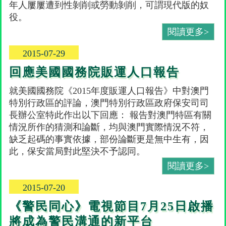
年人屢屢遭到性剝削或勞動剝削，可謂現代版的奴
役。
閱讀更多>
2015-07-29
回應美國國務院販運人口報告
就美國國務院《2015年度販運人口報告》中對澳門
特別行政區的評論，澳門特別行政區政府保安司司
長辦公室特此作出以下回應： 報告對澳門特區有關
情況所作的猜測和論斷，均與澳門實際情況不符，
缺乏起碼的事實依據，部份論斷更是無中生有，因
此，保安當局對此堅決不予認同。
閱讀更多>
2015-07-20
《警民同心》電視節目7月25日啟播
將成為警民溝通的新平台