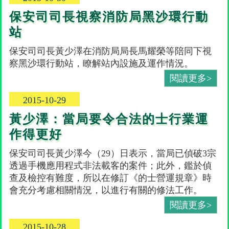
保安司司長視察消防局黑沙環行動
站
保安司司長黃少澤在消防局局長馬耀榮等陪同下視
察黑沙環行動站，瞭解站內設施及運作情況。
閱讀更多>
2015-10-29
黃少澤：當局要令合法的士行業運
作得更好
保安司司長黃少澤今（29）日表示，當局已偵破3宗
透過手機應用程式非法載客的案件；此外，鑑於偵
查及檢控有難度，所以在修訂《的士營運規章》時
會充分考慮相關情況，以進行有關的修法工作。
閱讀更多>
2015-10-28