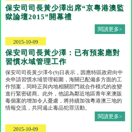
保安司司長黃少澤出席“京粵港澳監
獄論壇2015”開幕禮
閱讀更多>
2015-10-09
保安司司長黃少澤：已有預案應對
習慣水域管理工作
保安司司長黃少澤今(9)日表示，因應特區政府向中
央申請習慣水域管理範圍，海關已配備多方面的工
作預案，同時正與內地相關部門就合作模式的改變
進行緊密磋商。此外，他認為鄰近地區青年來澳販
毒個案的增加令人憂慮，將持續加強粵港澳三地的
情報交流，共同遏止毒品犯罪活動。
閱讀更多>
2015-10-09