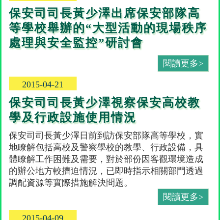
保安司司長黃少澤出席保安部隊高
等學校舉辦的“大型活動的現場秩序
處理與安全監控”研討會
閱讀更多>
2015-04-21
保安司司長黃少澤視察保安高校教
學及行政設施使用情況
保安司司長黃少澤日前到訪保安部隊高等學校，實
地瞭解包括高校及警察學校的教學、行政設備，具
體瞭解工作困難及需要，對於部份因客觀環境造成
的辦公地方較擠迫情況，已即時指示相關部門透過
調配資源等實際措施解決問題。
閱讀更多>
2015-04-09