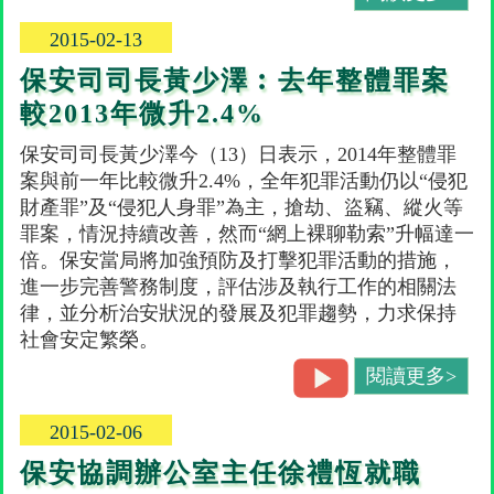
2015-02-13
保安司司長黃少澤︰去年整體罪案
較2013年微升2.4%
保安司司長黃少澤今（13）日表示，2014年整體罪
案與前一年比較微升2.4%，全年犯罪活動仍以“侵犯
財產罪”及“侵犯人身罪”為主，搶劫、盜竊、縱火等
罪案，情況持續改善，然而“網上裸聊勒索”升幅達一
倍。保安當局將加強預防及打擊犯罪活動的措施，
進一步完善警務制度，評估涉及執行工作的相關法
律，並分析治安狀況的發展及犯罪趨勢，力求保持
社會安定繁榮。
閱讀更多>
2015-02-06
保安協調辦公室主任徐禮恆就職