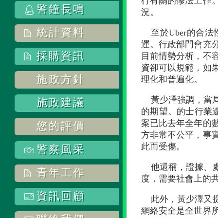
行有關的修法工作
警鐘長鳴
況。
統計資料
至於Uber的合
運。行政部門會充
採購資訊
目前情勢分析，不容
資卻可以規範，如
施政方針
理化和普遍化。
黃少澤強調，當
施政建議
的期望。的士行業
案已比去年全年的
您的評價
方非常不公平，事
此而受傷。
警察風采
他還稱，證據、
青年工作
度，需要社會上的
資訊回顧
此外，黃少澤又
網絡安全是全世界