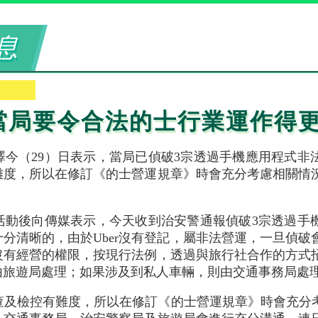
息
當局要令合法的士行業運作得
澤今（29）日表示，當局已偵破3宗透過手機應用程式非
難度，所以在修訂《的士營運規章》時會充分考慮相關情
活動後向傳媒表示，今天收到治安警通報偵破3宗透過手
分清晰的，由於Uber沒有登記，屬非法營運，一旦偵破
沒有經營的權限，按現行法例，透過與旅行社合作的方式
由旅遊局處理；如果涉及到私人車輛，則由交通事務局處
及檢控有難度，所以在修訂《的士營運規章》時會充分考慮