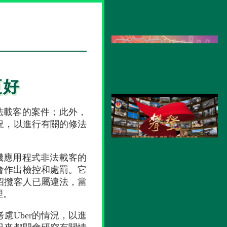
更好
法載客的案件；此外，
況，以進行有關的修法
機應用程式非法載客的
會作出檢控和處罰。它
招攬客人已屬違法，當
理。
Uber的情況，以進