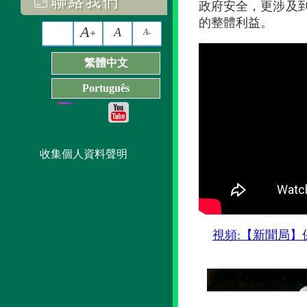
聯絡我們
政府安全，更涉及
的整體利益。
A
A
+
A-
繁體中文
Português
收集個人資料聲明
視頻:【新聞局】