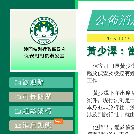
公佈消
2015-10-29
黃少澤：
保安司司長黃少
鑑於偵查及檢控有
工作。
歡迎辭
黃少澤下午出席
司長簡歷
案件。現行法例是十
本身並非旅行社，
組織架構
涉及到旅行社，就
消息動態
他指出，鑑於偵查