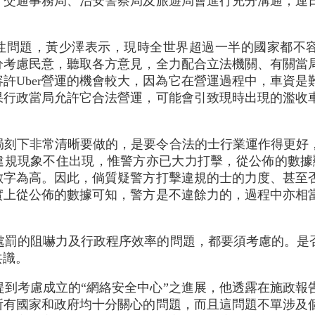
。交通事務局、治安警察局及旅遊局會進行充分溝通，連
法性問題，黃少澤表示，現時全世界超過一半的國家都不容
分考慮民意，聽取各方意見，全力配合立法機關、有關當
許Uber營運的機會較大，因為它在營運過程中，車資是
果行政當局允許它合法營運，可能會引致現時出現的濫收
局刻下非常清晰要做的，是要令合法的士行業運作得更好
違規現象不住出現，惟警方亦已大力打擊，從公佈的數據
數字為高。因此，倘質疑警方打擊違規的士的力度、甚至
實上從公佈的數據可知，警方是不違餘力的，過程中亦相
處罰的阻嚇力及行政程序效率的問題，都要須考慮的。是否
共識。
提到考慮成立的“網絡安全中心”之進展，他透露在施政報
所有國家和政府均十分關心的問題，而且這問題不單涉及