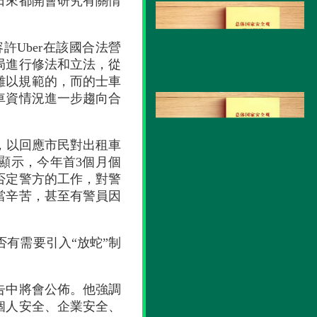
日來都開會研究有關情
許Uber在該國合法營
局進行修法和立法，從
難以規範的，而的士車
車資情況進一步趨向合
，以回應市民對出租車
顯示，今年首3個月個
否定警方的工作，對警
當辛苦，甚至有警員因
有需要引入“放蛇”制
告中將會公佈。他強調
個人安全、企業安全、