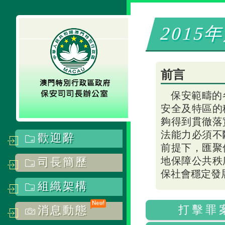
201
前言
保安範疇的
安全及特區的
夠得到貫徹落
法能力必須不
歡迎辭
前提下，匯聚
地保障公共秩
司長簡歷
保社會穩定發
組織架構
打擊罪
消息動態