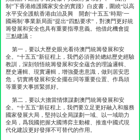
制”下香港維護國家安全的實踐》白皮書，圍繞“以高
水平安全護航香港由治及興 開創‘十五五’時期‘一
國兩制’事業新局面”提出“四點要求”，對澳門更好統
籌發展和安全也具有重要指導意義。他借此機會提
三點建議：
第一，要以大歷史眼光看待澳門統籌發展和安
全。“十五五”新征程上，我們必須善於總結歷史經驗
教訓，深刻領悟統籌發展和安全蘊含的理論邏輯、
歷史邏輯、現實邏輯，增強憂患意識，做到居安思
危，切實將發展和安全擺在同等重要位置、作爲頭
等重要大事抓緊抓好。
第二，要以大擔當情懷謀劃澳門統籌發展和安
全。“十五五”新征程上，我們要立足更好融入和服務
國家發展大局，堅持以全局謀劃一域、以一域助力
全局，爲我國把握大國博弈主動權、推進中國式現
代化建設更好發揮不可替代的作用。