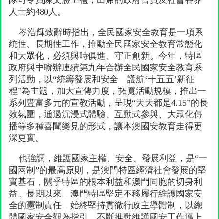
隊司令員陳文勝主禮，出席的政府官員及社會各界
人士約480人。
岑浩輝致辭時指出，全民國家安全教育是一項系
統性、長期性工作，推動全民國家安全教育常態化
和大眾化，必須與時俱進、守正創新。今年，特區
政府與中聯辦連續第九年合辦全民國家安全教育系
列活動，以“統籌發展和安全 護航‘十五五’新征
程”為主題，加大宣傳力度，拓寬活動規模，推出一
系列豐富多元的宣教活動，呈現“天天都是4.15”的長
效氛圍，通過沉浸式體驗、互動式參與、大眾化傳
播等多種喜聞樂見的形式，讓本澳國安教育走得更
深更實。
他強調，維護國家主權、安全、發展利益，是“一
國兩制”的最高原則，是澳門特區經濟社會發展的堅
實基石，關乎特區的根本利益和澳門同胞的切身利
益。長期以來，澳門特區堅定不移履行維護國家安
全的憲制責任，始終堅持貫徹行政主導體制，以總
體國家安全觀為指引，不斷推動維護國安工作邁上