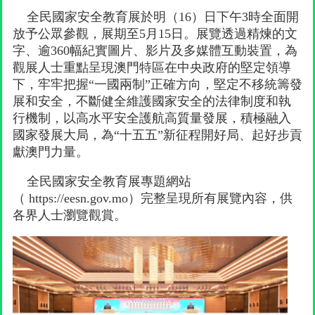
全民國家安全教育展於明（16）日下午3時全面開
放予公眾參觀，展期至5月15日。展覽透過精煉的文
字、逾360幅紀實圖片、影片及多媒體互動裝置，為
觀展人士重點呈現澳門特區在中央政府的堅定領導
下，牢牢把握“一國兩制”正確方向，堅定不移統籌發
展和安全，不斷健全維護國家安全的法律制度和執
行機制，以高水平安全護航高質量發展，積極融入
國家發展大局，為“十五五”新征程開好局、起好步貢
獻澳門力量。
全民國家安全教育展專題網站
（ https://eesn.gov.mo）完整呈現所有展覽內容，供
各界人士瀏覽觀賞。