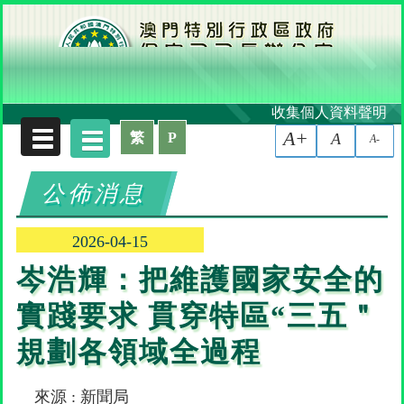
收集個人資料聲明
A+
繁
P
A
A-
公佈消息
2026-04-15
岑浩輝：把維護國家安全的
實踐要求 貫穿特區“三五＂
規劃各領域全過程
來源 : 新聞局