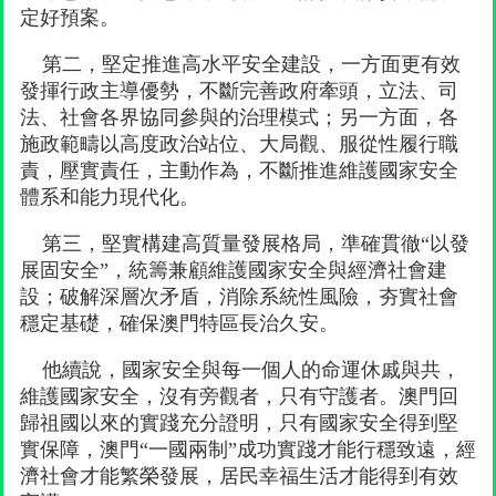
定好預案。
第二，堅定推進高水平安全建設，一方面更有效
發揮行政主導優勢，不斷完善政府牽頭，立法、司
法、社會各界協同參與的治理模式；另一方面，各
施政範疇以高度政治站位、大局觀、服從性履行職
責，壓實責任，主動作為，不斷推進維護國家安全
體系和能力現代化。
第三，堅實構建高質量發展格局，準確貫徹“以發
展固安全”，統籌兼顧維護國家安全與經濟社會建
設；破解深層次矛盾，消除系統性風險，夯實社會
穩定基礎，確保澳門特區長治久安。
他續說，國家安全與每一個人的命運休戚與共，
維護國家安全，沒有旁觀者，只有守護者。澳門回
歸祖國以來的實踐充分證明，只有國家安全得到堅
實保障，澳門“一國兩制”成功實踐才能行穩致遠，經
濟社會才能繁榮發展，居民幸福生活才能得到有效