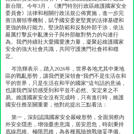
新台階。今年3月，《澳門特別行政區維護國家安全
委員會》法律和相關行政法規公佈實施，進一步完
善頂層領導機制，賦予國安委更堅實的法律基礎和
更強的執行能力。堅決防範和反制外部干涉，依法
嚴厲打擊反中亂澳分子與外部敵對勢力的勾連行
為。我們持續壯大愛國愛澳力量，凝聚起維護國家
安全的強大社會共識，共同守護澳門社會祥和穩
定。
岑浩輝表示，踏入2026年，世界各地尤其中東地
區的戰亂形勢，讓我們更深領會“我們不是生活在和
平的世界，只是生活在和平的國家”這句話的意涵，
也讓我們深切感受到和平並不必然、安定來之不
易。維護國家安全沒有完成時，只有進行時，維護
國安任務至關重要，他對此提出三點看法：
第一，深刻認識國家安全嚴峻形勢，全面洞察內
外安全隱患，增強憂患意識，居安思危，時刻秉持
底線思維、極限思維，為各種風險挑戰做妥準備、