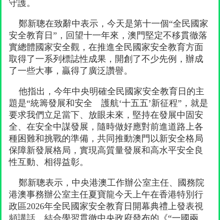
守護。
鄭新聰在致辭中表示，今天是第十一個“全民國家
安全教育日”，回望十一年來，澳門堅定不移貫徹落
實總體國家安全觀，在推進全民國家安全教育方面
取得了一系列標誌性成果，開創了不少先例，辦成
了一些大事，贏得了廣泛讚譽。
他指出，今年中央明確全民國家安全教育日的主
題是“統籌發展和安全 護航‘十五五’新征程”，就是
要求我們立足當下、放眼未來，堅持在發展中固安
全、在安全中謀發展，隨時做好應對前進道路上各
種困難和挑戰的準備，共同推動澳門以新安全格局
保障新發展格局，實現高質量發展和高水平安全良
性互動、相得益彰。
鄭新聰表示，中央港澳工作辦公室主任、國務院
港澳事務辦公室主任夏寶龍今天上午在香港特別行
政區2026年全民國家安全教育日開幕典禮上發表視
頻講話，結合學習貫徹中央政府發布的《“一國兩