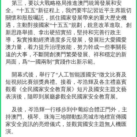
第三，要以大戰略格局推進澳門統籌發展和安
全。“十五五”新征程上，我們要牢記習近平主席親切
關懷和殷殷囑託，抓住國家發展帶來的重大歷史機
遇，主動對接國家“十五五”規劃，銳意改革進取、創
新思路舉措、拿出硬招實招，堅持和完善行政主
導，紮實推動經濟適度多元發展，發展壯大愛國愛
澳力量，着力提升治理效能，努力幹成一些事關長
遠的大事，不斷開創澳門繁榮發展、祥和穩定的新
局面，爲“一國兩制”實踐作出新示範。
開幕式後，舉行了“人工智能護國安”徵文比賽及
短視頻比賽頒獎典禮。接着，岑浩輝及各主禮嘉賓
觀看《全民國家安全教育展》短片及國安主題文藝
表演後，隨即到展廳參觀全民國家安全教育展。
及後，岑浩輝一行移步到中葡綜合體正門外，主
持澳門、橫琴、珠海三地聯動點亮城市地標宣傳國
家安全資訊的亮燈儀式，並觀賞國安主題無人機匯
演。