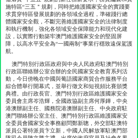
施特區“三五＂規劃，同時把維護國家安全的實踐要
求貫穿特區發展規劃的各領域全過程，準確踐行總
體國家安全觀，不斷完善維護國家安全的法律制度
和執行機制，強化各領域安全保障能力和現代化建
設，以實際行動築牢澳門維護國家安全的堅固屏
障，以高水平安全為“一國兩制”事業行穩致遠保駕護
航。
澳門特別行政區政府與中央人民政府駐澳門特別
行政區聯絡辦公室合辦的全民國家安全教育系列活
動，今日傍晚在中國與葡語國家商貿合作服務平台
綜合體舉行開幕式，並舉行徵文和短視頻比賽頒獎
典禮。由行政長官、澳門特別行政區維護國家安全
委員會主席岑浩輝，全國政協副主席何厚鏵，中央
港澳辦副主任、國務院港澳辦副主任、中央政府駐
澳門聯絡辦公室主任、澳門特別行政區維護國家安
全委員會國家安全事務顧問鄭新聰，外交部駐澳特
派員公署特派員卞立新，中國人民解放軍駐澳門部