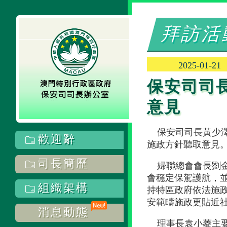
拜訪活
2025-01-21
保安司司長
意見
保安司司長黃少
歡迎辭
施政方針聽取意見
司長簡歷
婦聯總會會長劉
會穩定保駕護航，
組織架構
持特區政府依法施
安範疇施政更貼近
消息動態
理事長袁小菱主