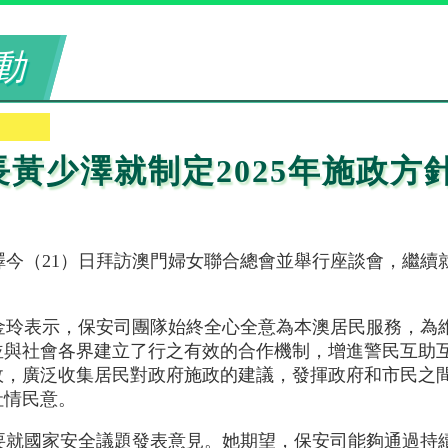
動
黃少澤就制定2025年施政方
澤今（21）日拜訪澳門婦女聯合總會並舉行座談會，繼續
。
金玲表示，保安司團隊始終全心全意為本澳居民服務，為
並與社會各界建立了行之有效的合作機制，增進警民互助
政，廣泛收集居民對政府施政的建議，發揮政府和市民之
社情民意。
要就國家安全議題發表意見。她期望，保安司能夠通過持