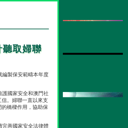
針聽取婦聯
就編製保安範疇本年度
維護國家安全和澳門社
互信。婦聯一直以來支
間的橋樑作用，協助保
續完善國家安全法律體