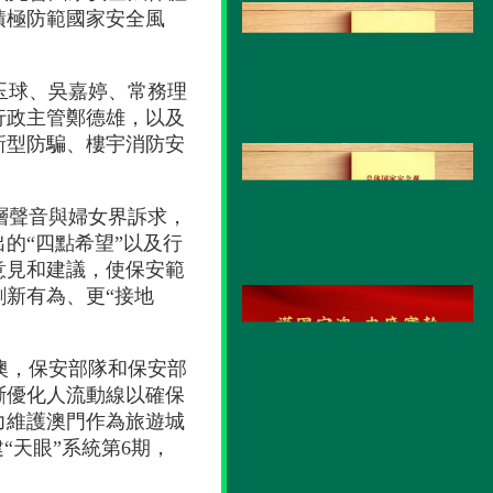
積極防範國家安全風
玉球、吳嘉婷、常務理
行政主管鄭德雄，以及
新型防騙、樓宇消防安
層聲音與婦女界訴求，
的“四點希望”以及行
意見和建議，使保安範
新有為、更“接地
澳，保安部隊和保安部
斷優化人流動線以確保
力維護澳門作為旅遊城
“天眼”系統第6期，