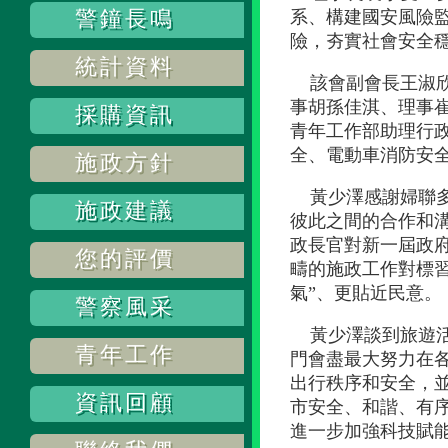
警鐘長鳴
系、構建國安風險
險，夯實社會安全
統計資料
該會副會長王淑
事胡孫佳淇、理事
採購資訊
青年工作部助理行
全、電動車消防安
施政方針
黃少澤感謝婦聯
施政建議
彼此之間的合作和溝
政長官對新一屆政
您的評價
疇的施政工作對標
氣”、更貼近民意。
警察風采
黃少澤談到旅遊
青年工作
門會盡最大努力在
出行秩序和安全，
資訊回顧
市安全、和諧、有序
進一步加強科技賦