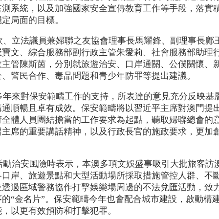
監測系統，以及加強國家安全宣傳教育工作等手段，落實
穩定局面的目標。
欣、立法議員兼婦聯之友協會理事長馬耀鋒、副理事長鄺
崔寶文、綜合服務部副行政主管朱愛莉、社會服務部助理
政主管陳斯茵，分別就旅遊治安、口岸通關、公僕關懷、
全、警民合作、毒品問題和青少年防罪等提出建議。
多年來對保安範疇工作的支持，所表達的意見充分反映基
通順暢且卓有成效。保安範疇將以習近平主席對澳門提出
府全體人員團結擔當的工作要求為起點，聽取婦聯總會的
習主席的重要講話精神，以及行政長官的施政要求，更加創
活動治安風險時表示，本澳多項文娛盛事吸引大批旅客訪
各口岸、旅遊景點和大型活動場所採取措施管控人群、不
並透過區域警務協作打擊娛樂場周邊的不法兌匯活動，致
的“金名片”。保安範疇今年也會配合城市建設，啟動構建
能，以更有效預防和打擊犯罪。