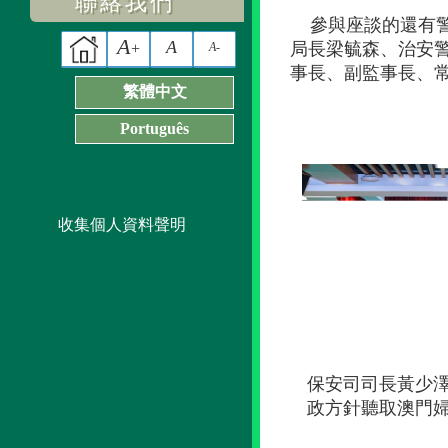
聯絡我們
參與座談的還有
A
A
局長梁毓森、治安
+
A-
事長、副監事長、
繁體中文
Português
收集個人資料聲明
保安司司長黃少澤
政方針聽取澳門