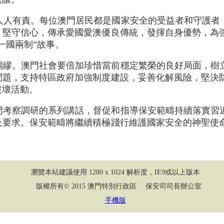
人人有責。每位澳門居民都是國家安全的受益者和守護者，
，堅守信心，傳承愛國愛澳優良傳統，發揮自身優勢，為
一國兩制”故事。
綢繆。澳門社會要倍加珍惜當前穩定繁榮的良好局面，樹
問題，支持特區政府加強制度建設，妥善化解風險，堅決
破壞活動。
門考察調研的系列講話，督促和指導保安範疇持續落實習
及要求。保安範疇將繼續積極踐行維護國家安全的神聖使
瀏覽本站建議使用 1280 x 1024 解析度，IE9或以上版本
版權所有© 2015 澳門特別行政區 保安司司長辦公室
手機版