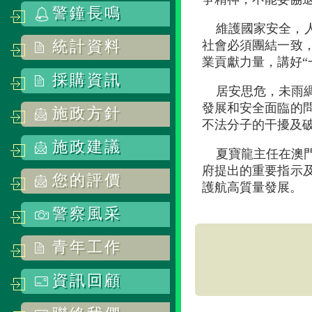
警鐘長鳴
維護國家安全，
統計資料
社會必須團結一致
業貢獻力量，講好“
採購資訊
居安思危，未雨
發展和安全面臨的
施政方針
不法分子的干擾及
施政建議
夏寶龍主任在澳
府提出的重要指示
您的評價
護航高質量發展。
警察風采
青年工作
資訊回顧