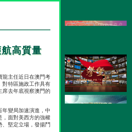
護航高質量
寶龍主任近日在澳門考
，對特區施政工作具有
主席去年底視察澳門的
百年變局加速演進，中
是，面對美西方的強權
勢、堅定立場，發揚鬥