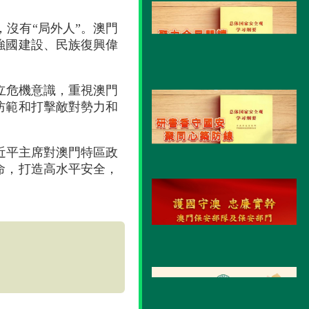
沒有“局外人”。澳門
強國建設、民族復興偉
立危機意識，重視澳門
防範和打擊敵對勢力和
近平主席對澳門特區政
命，打造高水平安全，