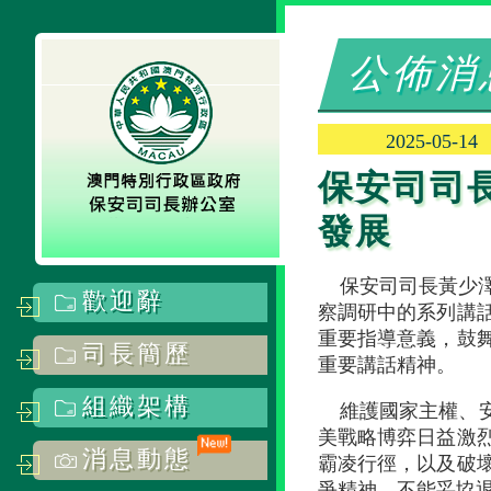
公佈消
2025-05-14
保安司司
發展
保安司司長黃少
歡迎辭
察調研中的系列講
重要指導意義，鼓
司長簡歷
重要講話精神。
組織架構
維護國家主權、
美戰略博弈日益激
消息動態
霸凌行徑，以及破
爭精神，不能妥協